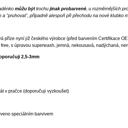
adénko
můžu být
trochu
jinak probarvené
, u rozměrnějších pro
h a "pruhovat", případně alespoň při přechodu na nové klubko 
 příze nyní již českého výrobce (před barvením Certifikace OE
 free, s úpravou superwash, jemná, nekousavá, nadýchaná, ne
doporučuji 2,5-3mm
t v pračce (doporučuji vyzkoušet)
rveno speciálním barvivem