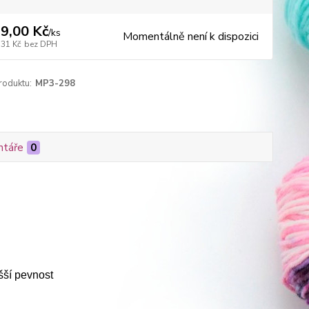
9,00 Kč
/
ks
Momentálně není k dispozici
,31 Kč
bez DPH
roduktu:
MP3-298
táře
0
šší pevnost