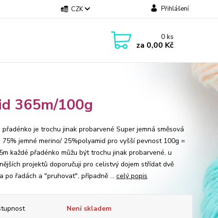
Přihlášení
CZK
0
ks
za
0,00 Kč
mid 365m/100g
přadénko je trochu jinak probarvené Super jemná směsová
- 75% jemné merino/ 25%polyamid pro vyšší pevnost 100g =
5m každé přadénko můžu být trochu jinak probarvené, u
ějších projektů doporučuji pro celistvý dojem střídat dvě
a po řadách a "pruhovat", případně ...
celý popis
tupnost
Není skladem