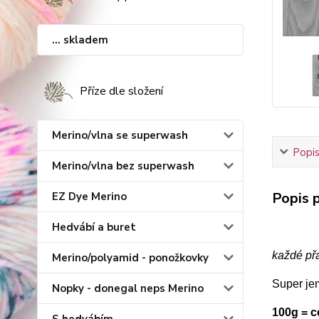
... skladem
Příze dle složení
Merino/vlna se superwash
Popis
Merino/vlna bez superwash
Popis p
EZ Dye Merino
Hedvábí a buret
každé př
Merino/polyamid - ponožkovky
Super je
Nopky - donegal neps Merino
100g = 