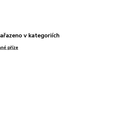
zařazeno v kategoriích
né příze