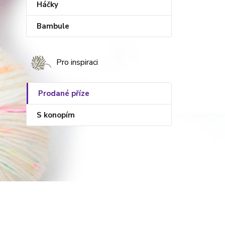
Háčky
Bambule
Pro inspiraci
Prodané příze
S konopím