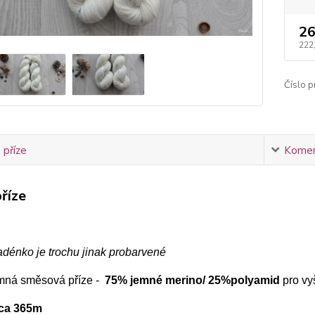
26
222
Číslo p
 příze
Komen
říze
adénko je trochu jinak probarvené
mná směsová příze -
75% jemné merino/ 25%polyamid
pro vy
cca 365m