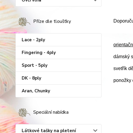
Ovčí vlna
Příze dle tloušťky
Doporučuj
Lace - 2ply
orientačn
Fingering - 4ply
dámský s
Sport - 5ply
svetřík d
DK - 8ply
ponožky d
Aran, Chunky
Speciální nabídka
Látkové tašky na pletení