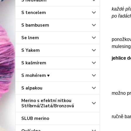
S hedvábím
každé př
S tencelem
po řadác
S bambusem
Se lnem
ponožková
mulesing
S Yakem
jehlice 
S kašmírem
S mohérem ♥
S alpakou
možno prá
Merino s efektní nitkou
Stříbrná/Zlatá/Bronzová
ručně ba
SLUB merino