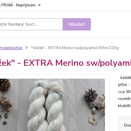
 PŘÁNÍ - Nepřijímám
Hledat
rodané příze
"Snížek" - EXTRA Merino sw/polyamid 365m/100g
žek" - EXTRA Merino sw/polya
každé 
příze 
cca 36
rozměrn
klubíčk
Dos