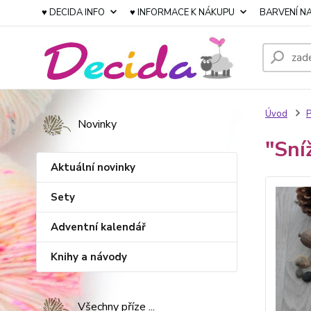
♥ DECIDA INFO
♥ INFORMACE K NÁKUPU
BARVENÍ NA
Úvod
P
Novinky
"Sní
Aktuální novinky
Sety
Adventní kalendář
Knihy a návody
Všechny příze ...