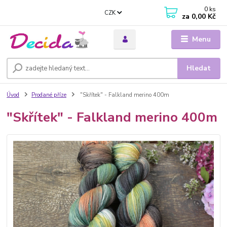
0
ks
CZK
za
0,00 Kč
Menu
Hledat
Úvod
Prodané příze
"Skřítek" - Falkland merino 400m
"Skřítek" - Falkland merino 400m