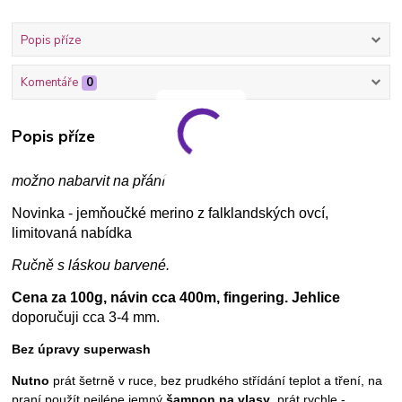
Popis příze
Komentáře
0
Popis příze
možno nabarvit na přání
Novinka - jemňoučké merino z falklandských ovcí,
limitovaná nabídka
Ručn
ě s láskou
barvené.
Cena za 100g, návin cca 400m, fingering. Jehlice
doporučuji cca 3-4 mm.
Bez úpravy superwash
Nutno
prát šetrně v ruce, bez prudkého střídání teplot a tření, na
praní použít nejlépe jemný
šampon na vlasy
, prát rychle -