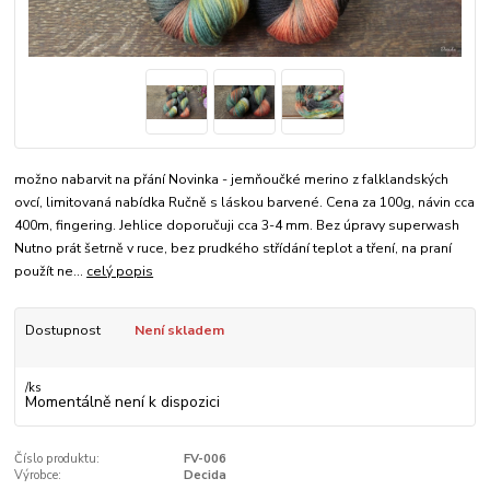
možno nabarvit na přání Novinka - jemňoučké merino z falklandských
ovcí, limitovaná nabídka Ručně s láskou barvené. Cena za 100g, návin cca
400m, fingering. Jehlice doporučuji cca 3-4 mm. Bez úpravy superwash
Nutno prát šetrně v ruce, bez prudkého střídání teplot a tření, na praní
použít ne...
celý popis
Dostupnost
Není skladem
/
ks
Momentálně není k dispozici
Číslo produktu:
FV-006
Výrobce:
Decida