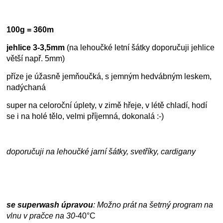
100g = 360m
jehlice 3-3,5mm
(na lehoučké letní šátky doporučuji jehlice
větší např. 5mm)
příze je úžasně jemňoučká, s jemným hedvábným leskem,
nadýchaná
super na celoroční úplety, v zimě hřeje, v létě chladí, hodí
se i na holé tělo, velmi příjemná, dokonalá :-)
doporučuji na lehoučké jarní šátky, svetříky, cardigany
se superwash úpravou
: Možno prát na šetrný program na
vlnu v pračce na
30
-40°C