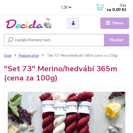
0
ks
CZK
za
0,00 Kč
Menu
Hledat
Úvod
Prodané příze
"Set 73" Merino/hedvábí 365m (cena za 100g)
"Set 73" Merino/hedvábí 365m
(cena za 100g)