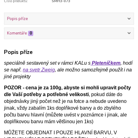
Číslo produktu:
SMH3-073
Popis příze
Komentáře
0
Popis příze
speciálně sestavený set v rámci KALu s
Pleteníčkem
, hodí
se např.
na svetr Zweig
, ale možno samozřejmě použít i na
jiné projekty
POZOR - cena je za 100g, abyste si mohli upravit počty
dle Vaší potřeby a potřebné velikosti
, pokud dáte do
objednávky jiný počet než je na fotce a nebude uvedeno
jinak, vždy zabalím 1ks doplňkové barvy a do zbylého
počtu barvu hlavní (můžete uvést v poznámce i jinak, ale
doplňkovou barvu mám většinou jen 1ks)
MŮŽETE OBJEDNAT I POUZE HLAVNÍ BARVU, V