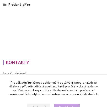
Prodané příze
KONTAKTY
Jana Koudelková
+420734186543
Pro základní funkčnost, zpříjemnění používání webu, analytické
PO - PÁ (8-16h)
účely a v případě udělení souhlasu také pro účely cílení reklamy
využíváme soubory cookies. Nastavení vlastních preferencí
info@decida.cz
cookies můžete kdykoli upravit odkazem ve spodní části stránek.