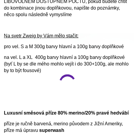
LIBOVOLNÉM DOSTUPNÉM POČTU, pokud budete chtít
do kombinace jinou doplňkovou, napište do poznámky,
něco spolu následně vymyslíme
Na svetr Zweig by Vám mělo stačit:
pro vel. S a M 300g barvy hlavní a 100g barvy doplňkové
na vel. L a XL 400g barvy hlavní a 100g barvy doplňkové
(byť L by se dle mého mohlo vejít i do 300+100g, ale mohlo
by to být fousové)
Luxusní směsová příze 80% merino/20% pravé hedvábí
příze je ručně barvená, merino původem z Jižní Ameriky,
příze má úpravu
superwash