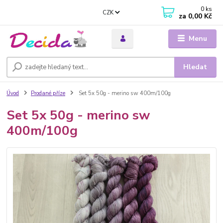
0
ks
CZK
za
0,00 Kč
Menu
Hledat
Úvod
Prodané příze
Set 5x 50g - merino sw 400m/100g
Set 5x 50g - merino sw
400m/100g