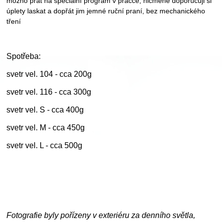
možno prát na speciální program v pračce, nicméně doporučuji si
úplety laskat a dopřát jim jemné ruční praní, bez mechanického
tření
Spotřeba:
svetr vel. 104 - cca 200g
svetr vel. 116 - cca 300g
svetr vel. S - cca 400g
svetr vel. M - cca 450g
svetr vel. L - cca 500g
Fotografie byly pořízeny v exteriéru za denního světla,