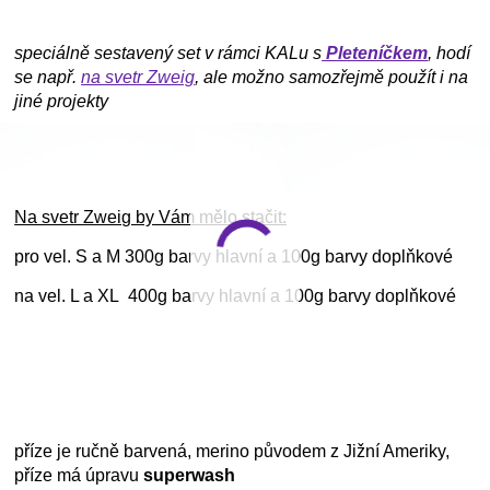
speciálně sestavený set v rámci KALu s
Pleteníčkem
, hodí
se např.
na svetr Zweig
, ale možno samozřejmě použít i na
jiné projekty
Na svetr Zweig by Vám mělo stačit:
pro vel. S a M 300g barvy hlavní a 100g barvy doplňkové
na vel. L a XL 400g barvy hlavní a 100g barvy doplňkové
příze je ručně barvená, merino původem z Jižní Ameriky,
příze má úpravu
superwash