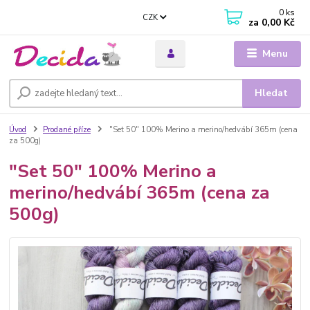
0
ks
CZK
za
0,00 Kč
Menu
Hledat
Úvod
Prodané příze
"Set 50" 100% Merino a merino/hedvábí 365m (cena
za 500g)
"Set 50" 100% Merino a
merino/hedvábí 365m (cena za
500g)