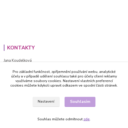
KONTAKTY
Jana Koudelková
+420734186543
Pro základní funkčnost, zpříjemnění používání webu, analytické
PO - PÁ (8-16h)
účely a v případě udělení souhlasu také pro účely cílení reklamy
využíváme soubory cookies. Nastavení vlastních preferencí
info@decida.cz
cookies můžete kdykoli upravit odkazem ve spodní části stránek.
Souhlasím
Nastavení
Souhlas můžete odmítnout
zde
.
Vytvořeno na
Eshop-rychle.cz