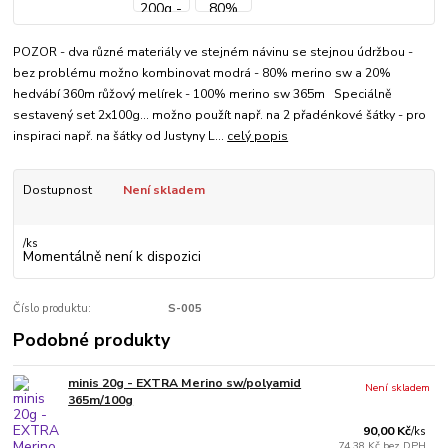
POZOR - dva různé materiály ve stejném návinu se stejnou údržbou -
bez problému možno kombinovat modrá - 80% merino sw a 20%
hedvábí 360m růžový melírek - 100% merino sw 365m Speciálně
sestavený set 2x100g... možno použít např. na 2 přadénkové šátky - pro
inspiraci např. na šátky od Justyny L...
celý popis
Dostupnost
Není skladem
/
ks
Momentálně není k dispozici
Číslo produktu:
S-005
Podobné produkty
minis 20g - EXTRA Merino sw/polyamid
Není skladem
365m/100g
90,00 Kč
/
ks
74,38 Kč
bez DPH