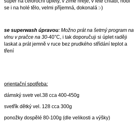
super na celoroční úplety, v zimě hřeje, v létě chladí, hodí
se i na holé tělo, velmi příjemná, dokonalá :-)
se superwash úpravou
: Možno prát na šetrný program na
vlnu v pračce na
30
-40°C, i tak doporučuji si úplet raději
laskat a prát jemně v ruce bez prudkého střídání teplot a
tření
orientační spotřeba:
dámský svetr vel.38 cca 400-450g
svetřík dětký vel. 128 cca 300g
ponožky dospělé 80-100g (dle velikosti a výšky)