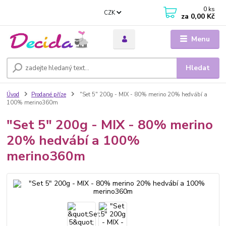
0
ks
CZK
za
0,00 Kč
Menu
Hledat
Úvod
Prodané příze
"Set 5" 200g - MIX - 80% merino 20% hedvábí a
100% merino360m
"Set 5" 200g - MIX - 80% merino
20% hedvábí a 100%
merino360m