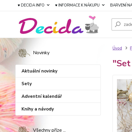
♥ DECIDA INFO
♥ INFORMACE K NÁKUPU
BARVENÍ NA
Úvod
P
Novinky
"Set
Aktuální novinky
Sety
Adventní kalendář
Knihy a návody
Všechny příze ...