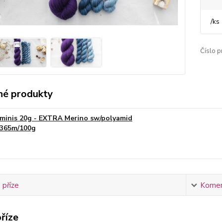
/
ks
Číslo p
é produkty
minis 20g - EXTRA Merino sw/polyamid
365m/100g
 příze
Komen
říze