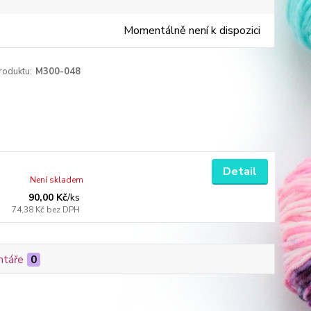
Momentálně není k dispozici
roduktu:
M300-048
Detail
Není skladem
90,00 Kč
/
ks
74,38 Kč
bez DPH
táře
0