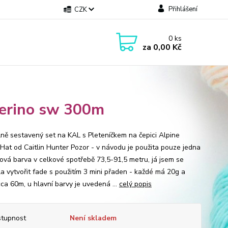
Přihlášení
CZK
0
ks
za
0,00 Kč
Merino sw 300m
lně sestavený set na KAL s Pleteníčkem na čepici Alpine
Hat od Caitlin Hunter Pozor - v návodu je použita pouze jedna
ová barva v celkové spotřebě 73,5-91,5 metru, já jsem se
la vytvořit fade s použitím 3 mini přaden - každé má 20g a
cca 60m, u hlavní barvy je uvedená ...
celý popis
tupnost
Není skladem