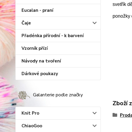
svetřík d
Eucalan - praní
ponožky d
Čaje
Přadénka přírodní - k barvení
Vzorník přízí
Návody na tvoření
Dárkové poukazy
Galanterie podle značky
Zboží 
Knit Pro
Proda
ChiaoGoo