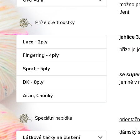
Ovčí vlna
možno prá
tření
Příze dle tloušťky
jehlice 
Lace - 2ply
příze je 
Fingering - 4ply
Sport - 5ply
se supe
DK - 8ply
jemně v r
Aran, Chunky
Speciální nabídka
orientačn
dámský s
Látkové tašky na pletení