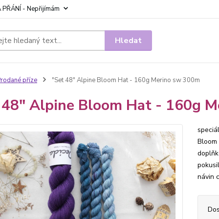
 PŘÁNÍ - Nepřijímám
Hledat
rodané příze
"Set 48" Alpine Bloom Hat - 160g Merino sw 300m
 48" Alpine Bloom Hat - 160g 
speciá
Bloom 
doplňk
pokusi
návin 
Dos