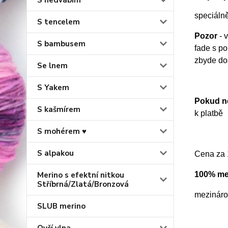
S hedvábím
speciáln
S tencelem
Pozor
- 
S bambusem
fade s p
zbyde dos
Se lnem
S Yakem
Pokud ne
S kašmírem
k platbě
S mohérem ♥
S alpakou
Cena za 
Merino s efektní nitkou
100% mer
Stříbrná/Zlatá/Bronzová
mezináro
SLUB merino