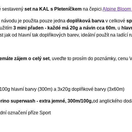
ě sestavený
set na KAL s Pleteníčkem
na čepici
Alpine Bloom 
v návodu je použita pouze jedna
doplňková barva
v celkové
sp
oužitím
3 mini přaden - každé má 20g a návin cca 60m
, u
hlav
t jak od hlavní tak doplňkových barev, ideální použít na ladící r
máte zájem o celý set
, uveďte to prosím do poznámky, cenu 
100g hlavní barvy (300m) a 3x20g doplňkové barvy (3x60m)
ino superwash - extra jemné, 300m/100g,
od anglického dod
dní označení příze Sport