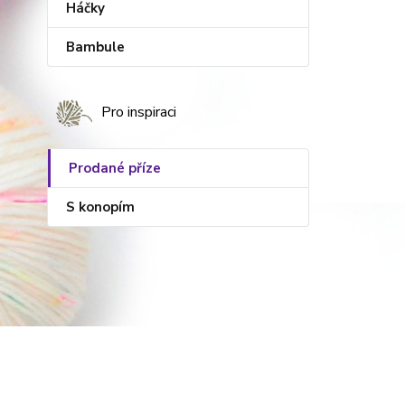
Háčky
Bambule
Pro inspiraci
Prodané příze
S konopím