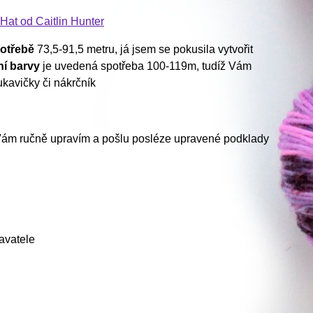
Hat od Caitlin Hunter
otřebě
73,5-91,5 metru, já jsem se pokusila vytvořit
ní barvy
je uvedená spotřeba 100-119m, tudíž Vám
ukavičky či nákrčník
Vám ručně upravím a pošlu posléze upravené podklady
avatele