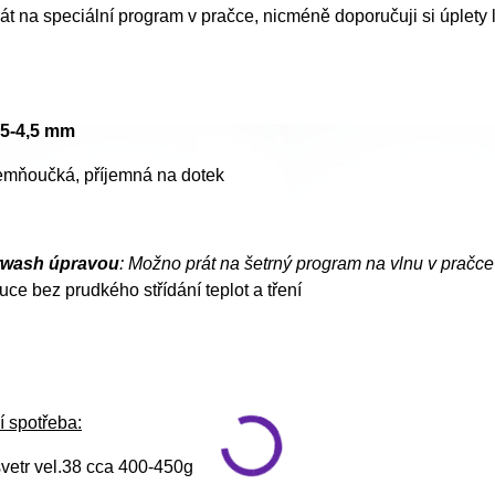
t na speciální program v pračce, nicméně doporučuji si úplety 
3,5-4,5 mm
jemňoučká, příjemná na dotek
rwash úpravou
: Možno prát na šetrný program na vlnu v pračc
uce bez prudkého střídání teplot a tření
í spotřeba:
vetr vel.38 cca 400-450g