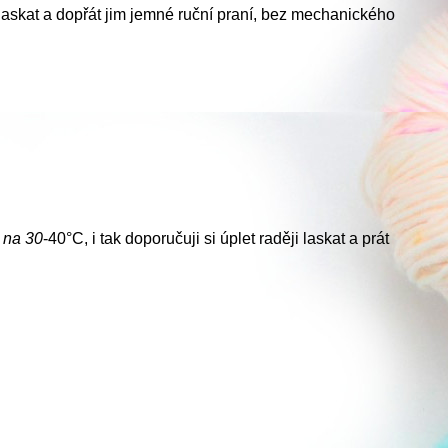
laskat a dopřát jim jemné ruční praní, bez mechanického
e na
30
-40°C, i tak doporučuji si úplet raději laskat a prát