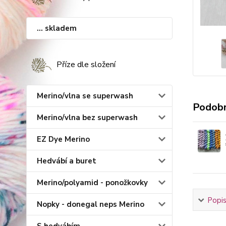
... skladem
Příze dle složení
Merino/vlna se superwash
Podobn
Merino/vlna bez superwash
EZ Dye Merino
Hedvábí a buret
Merino/polyamid - ponožkovky
Popis
Nopky - donegal neps Merino