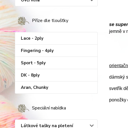
Ovčí vlna
Příze dle tloušťky
se supe
jemně v r
Lace - 2ply
Fingering - 4ply
Sport - 5ply
orientačn
DK - 8ply
dámský s
Aran, Chunky
svetřík d
ponožky d
Speciální nabídka
Látkové tašky na pletení