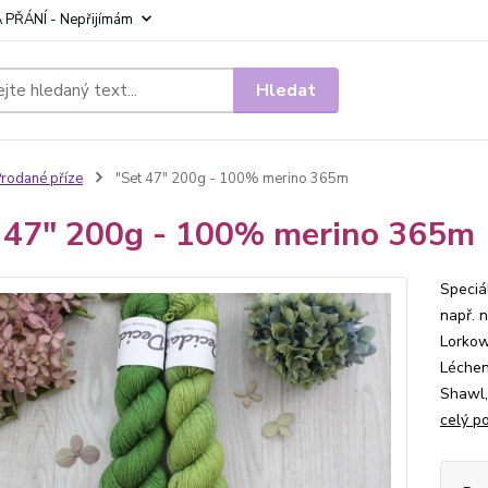
 PŘÁNÍ - Nepřijímám
Hledat
rodané příze
"Set 47" 200g - 100% merino 365m
 47" 200g - 100% merino 365m
Speciá
např. 
Lorkow
Léchen
Shawl,
celý p