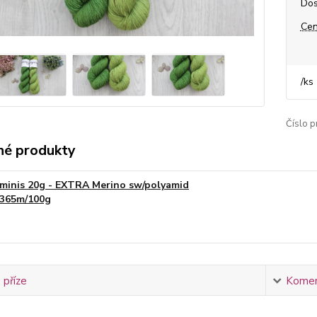
Dos
Cen
/
ks
Číslo p
é produkty
minis 20g - EXTRA Merino sw/polyamid
365m/100g
 příze
Komen