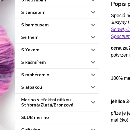
S hedvábím
Popis p
S tencelem
Speciál
Justyny 
S bambusem
Shawl,
C
Spectru
Se lnem
cena za 
S Yakem
potvrzení
S kašmírem
S mohérem ♥
100% mer
S alpakou
Merino s efektní nitkou
jehlice 
Stříbrná/Zlatá/Bronzová
příze je 
SLUB merino
maličko)