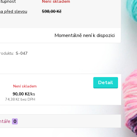
tupnost
Není skladem
a před slevou
598,00 Kč
Momentálně není k dispozici
roduktu:
S-047
Detail
Není skladem
90,00 Kč
/
ks
74,38 Kč
bez DPH
táře
0