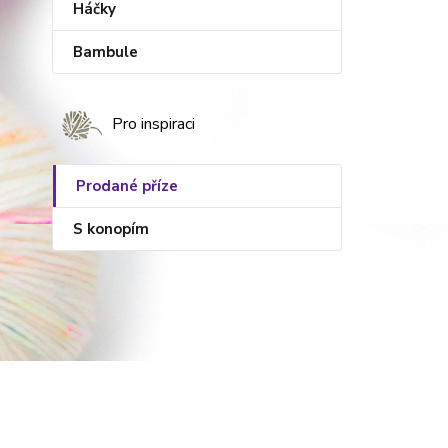
Háčky
Bambule
Pro inspiraci
Prodané příze
S konopím