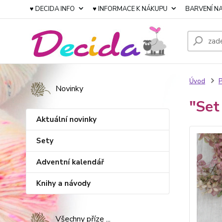
♥ DECIDA INFO
♥ INFORMACE K NÁKUPU
BARVENÍ NA
Úvod
P
Novinky
"Set
Aktuální novinky
Sety
Adventní kalendář
Knihy a návody
Všechny příze ...