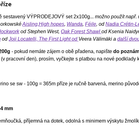
říze
ně sestavený VÝPRODEJOVÝ set 2x100g...
možno použít např. 
Lorkowské
Aisling,
High hopes
,
Wanda
,
Féile
, od
Nadia Crétin-
lockwork
od Stephen West,
Oak Forest Shawl
od Ksenia Naidy
m
od
Joji Locatelli,
The First Light
od
Veera Välimäki a
další dvo
200g
- pokud nemáte zájem o obě přadena, napište
do pozná
 (v pracovní den), prosím, vyčkejte s platbou na nové podklady 
ino se sw - 100g = 365m příze je ručně barvená, merino původ
3-4 mm
jemňoučká, příjemná na dotek, odolná s minimem výskytu žmolíků