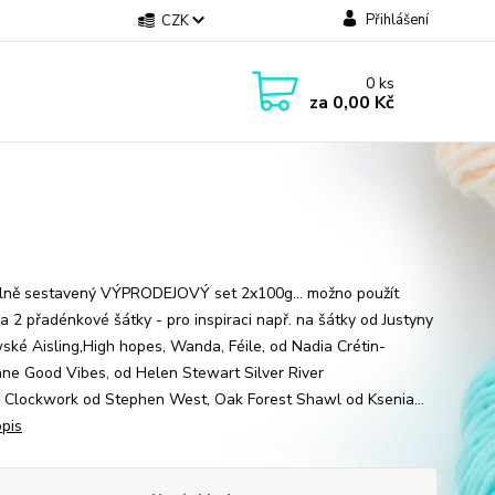
Přihlášení
CZK
0
ks
za
0,00 Kč
lně sestavený VÝPRODEJOVÝ set 2x100g... možno použít
na 2 přadénkové šátky - pro inspiraci např. na šátky od Justyny
ské Aisling,High hopes, Wanda, Féile, od Nadia Crétin-
ne Good Vibes, od Helen Stewart Silver River
 Clockwork od Stephen West, Oak Forest Shawl od Ksenia...
opis