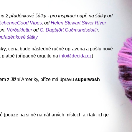
na 2 přadénkové šátky - pro inspiraci
např. na šátky od
Léchenne
Good Vibes
, od
Helen Stewart
Silver River
on,
Vörðuklettur
od
G. Dagbjört Guðmundsdóttir
,
upřadénkové šátky
mky
, cena bude následně ručně upravena a pošlu nové
k platbě (případně urgujte na
info@decida.cz
)
em z Jižní Ameriky, příze má úpravu
superwash
 (pouze na silně namáhaných místech a i tak jich je