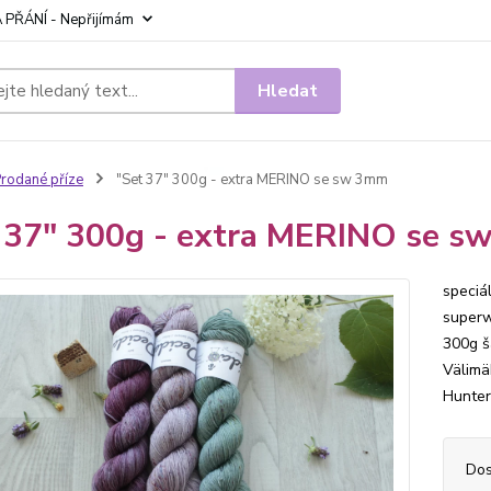
 PŘÁNÍ - Nepřijímám
Hledat
rodané příze
"Set 37" 300g - extra MERINO se sw 3mm
 37" 300g - extra MERINO se 
speciá
superw
300g šá
Välimäk
Hunter,
Dos