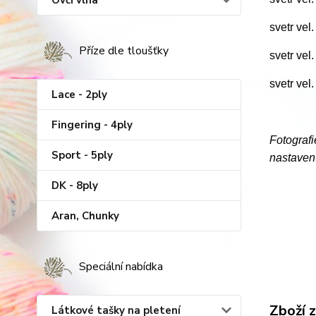
Ovčí vlna
svetr vel
Příze dle tloušťky
svetr vel
svetr vel
Lace - 2ply
Fingering - 4ply
Fotografi
Sport - 5ply
nastavení
DK - 8ply
Aran, Chunky
Speciální nabídka
Zboží 
Látkové tašky na pletení