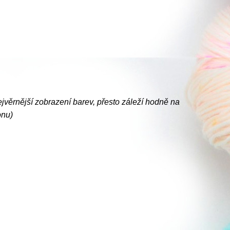
ejvěrnější zobrazení barev, přesto záleží hodně na
onu)