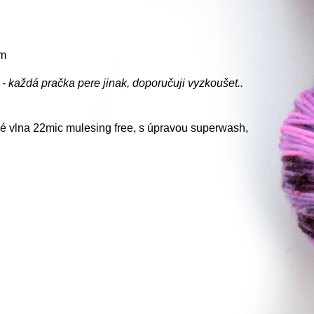
mm
- každá pračka pere jinak, doporučuji vyzkoušet..
é vlna 22mic mulesing free, s úpravou superwash,