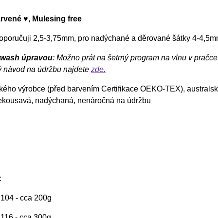
rvené ♥, Mulesing free
doporučuji 2,5-3,75mm, pro nadýchané a děrované šátky 4-4,5
rwash úpravou
: Možno prát na šetrný program na vlnu v pračce 
 návod na údržbu najdete
zde.
ského výrobce (před barvením Certifikace OEKO-TEX), australsk
ekousavá, nadýchaná, nenáročná na údržbu
:
. 104 - cca 200g
. 116 - cca 300g