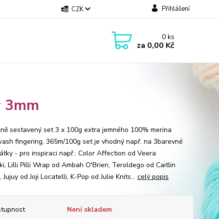
Přihlášení
CZK
0
ks
za
0,00 Kč
sw 3mm
lně sestavený set 3 x 100g extra jemného 100% merina
ash fingering, 365m/100g set je vhodný např. na 3barevné
tky - pro inspiraci např.: Color Affection od Veera
i, Lilli Pilli Wrap od Ambah O'Brien, Teroldego od Caitlin
 Jujuy od Joji Locatelli, K-Pop od Julie Knits...
celý popis
tupnost
Není skladem