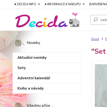
♥ DECIDA INFO
♥ INFORMACE K NÁKUPU
BARVENÍ NA
Úvod
P
Novinky
"Set
Aktuální novinky
Sety
Adventní kalendář
Knihy a návody
Všechny příze ...