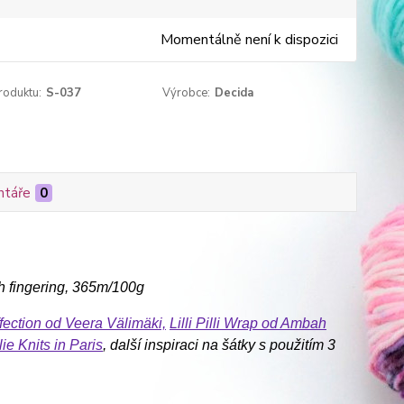
Momentálně není k dispozici
roduktu:
S-037
Výrobce:
Decida
táře
0
h fingering, 365m/100g
fection od Veera Välimäki,
Lilli Pilli Wrap od Ambah
ie Knits in Paris
, další inspiraci na šátky s použitím 3