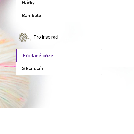
Háčky
Bambule
Pro inspiraci
Prodané příze
S konopím