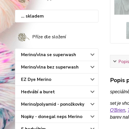
... skladem
Příze dle složení
Merino/vlna se superwash
Popis
Merino/vlna bez superwash
Popis p
EZ Dye Merino
Hedvábí a buret
speciáln
set je vh
Merino/polyamid - ponožkovky
O'Brien
,
Nopky - donegal neps Merino
barev na