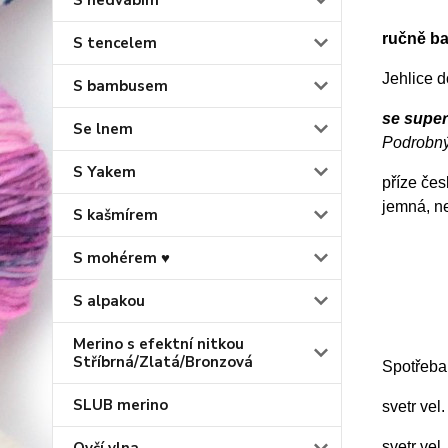
S hedvábím
ručně ba
S tencelem
Jehlice 
S bambusem
se supe
Se lnem
Podrobný
S Yakem
příze če
jemná, n
S kašmírem
S mohérem ♥
S alpakou
Merino s efektní nitkou
Stříbrná/Zlatá/Bronzová
Spotřeba
SLUB merino
svetr vel
svetr vel