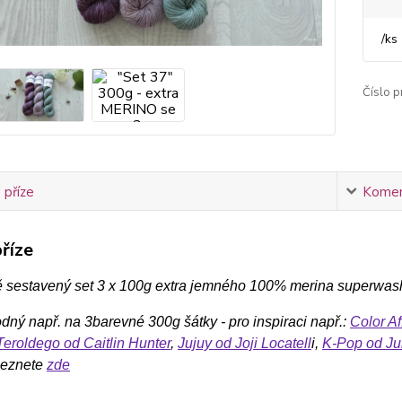
/
ks
Číslo p
 příze
Komen
říze
ě sestavený set 3 x 100g extra jemného 100% merina superwas
odný např. na 3barevné 300g šátky - pro inspiraci např.:
Color Af
Teroldego od Caitlin Hunter
,
Jujuy od Joji Locatell
i,
K-Pop od Jul
leznete
zde