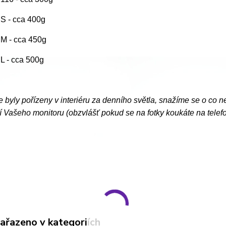
. S - cca 400g
. M - cca 450g
. L - cca 500g
e byly pořízeny v interiéru za denního světla, snažíme se o co n
 Vašeho monitoru (obzvlášť pokud se na fotky koukáte na telef
zařazeno v kategoriích