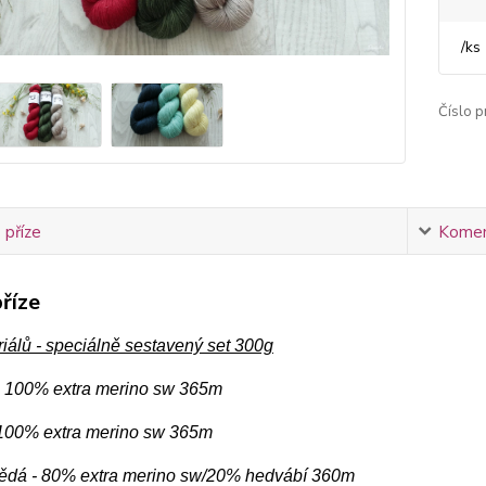
/
ks
Číslo p
 příze
Komen
říze
iálů - speciálně sestavený set 300g
- 100% extra merino sw 365m
 100% extra merino sw 365m
nědá - 80% extra merino sw/20% hedvábí 360m