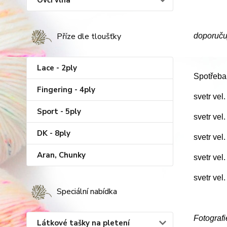
Ovčí vlna
Příze dle tloušťky
doporučuj
Lace - 2ply
Spotřeba
Fingering - 4ply
svetr vel
Sport - 5ply
svetr vel
DK - 8ply
svetr vel
Aran, Chunky
svetr vel
svetr vel
Speciální nabídka
Fotografi
Látkové tašky na pletení