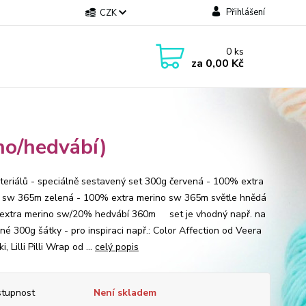
Přihlášení
CZK
0
ks
za
0,00 Kč
no/hedvábí)
teriálů - speciálně sestavený set 300g červená - 100% extra
 sw 365m zelená - 100% extra merino sw 365m světle hnědá
extra merino sw/20% hedvábí 360m set je vhodný např. na
né 300g šátky - pro inspiraci např.: Color Affection od Veera
i, Lilli Pilli Wrap od ...
celý popis
tupnost
Není skladem