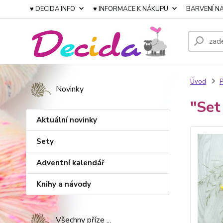
♥ DECIDA INFO
♥ INFORMACE K NÁKUPU
BARVENÍ NA
Úvod
P
Novinky
"Set
Aktuální novinky
Sety
Adventní kalendář
Knihy a návody
Všechny příze ...