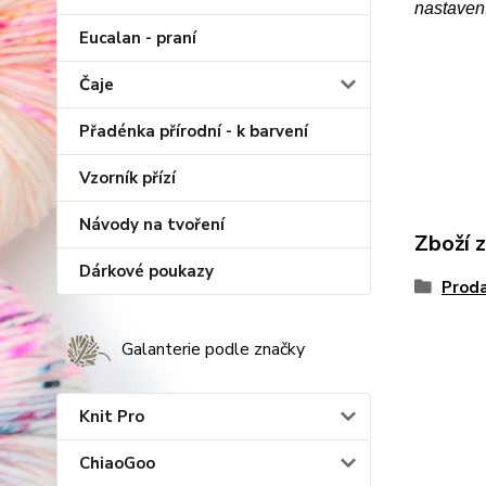
nastavení
Eucalan - praní
Čaje
Přadénka přírodní - k barvení
Vzorník přízí
Návody na tvoření
Zboží 
Dárkové poukazy
Proda
Galanterie podle značky
Knit Pro
ChiaoGoo