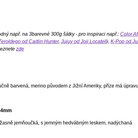
odný např. na 3barevné 300g šátky - pro inspiraci např.:
Color Af
Teroldego od Caitlin Hunter
,
Jujuy od Joji Locatell
i,
K-Pop od Jul
leznete
zde
ručně barvená, merino původem z Jižní Ameriky, příze má úprav
3-4mm
 úžasně jemňoučká, s jemným hedvábným leskem, nadýchaná