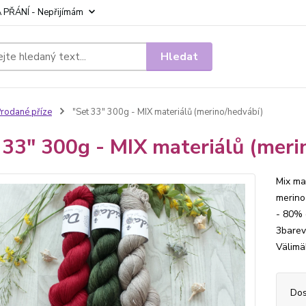
 PŘÁNÍ - Nepřijímám
Hledat
rodané příze
"Set 33" 300g - MIX materiálů (merino/hedvábí)
 33" 300g - MIX materiálů (meri
Mix ma
merino
- 80% 
3barev
Välimäk
Dos