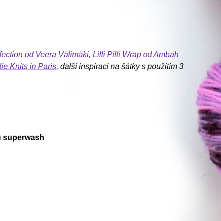
fection od Veera Välimäki,
Lilli Pilli Wrap od Ambah
ie Knits in Paris
, další inspiraci na šátky s použitím 3
u
superwash