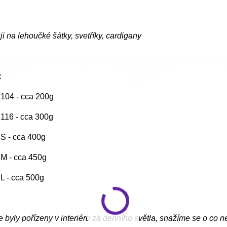
i na lehoučké šátky, svetříky, cardigany
:
. 104 - cca 200g
. 116 - cca 300g
. S - cca 400g
. M - cca 450g
. L - cca 500g
e byly pořízeny v interiéru za denního světla, snažíme se o co n