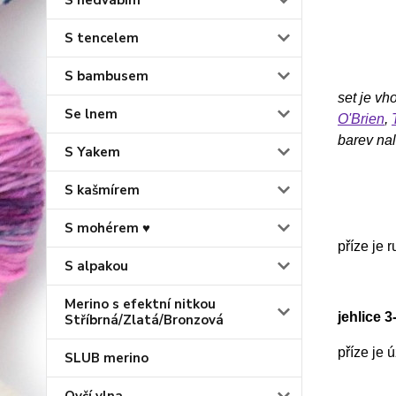
S hedvábím
S tencelem
S bambusem
set je vh
Se lnem
O'Brien
,
barev na
S Yakem
S kašmírem
S mohérem ♥
příze je 
S alpakou
Merino s efektní nitkou
jehlice 
Stříbrná/Zlatá/Bronzová
příze je
SLUB merino