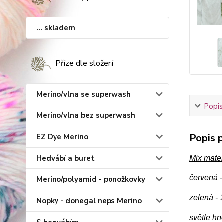
... skladem
Příze dle složení
Merino/vlna se superwash
Popis
Merino/vlna bez superwash
Popis p
EZ Dye Merino
Hedvábí a buret
Mix mater
červená 
Merino/polyamid - ponožkovky
zelená -
Nopky - donegal neps Merino
světle h