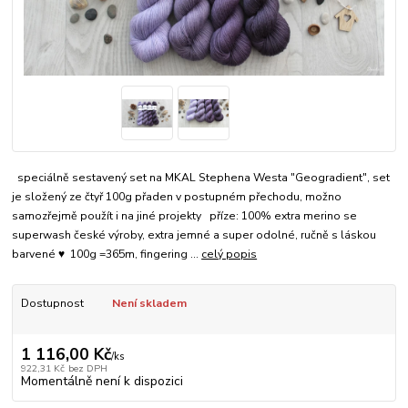
speciálně sestavený set na MKAL Stephena Westa "Geogradient", set
je složený ze čtyř 100g přaden v postupném přechodu, možno
samozřejmě použít i na jiné projekty příze: 100% extra merino se
superwash české výroby, extra jemné a super odolné, ručně s láskou
barvené ♥ 100g =365m, fingering ...
celý popis
Dostupnost
Není skladem
1 116,00 Kč
/
ks
922,31 Kč
bez DPH
Momentálně není k dispozici