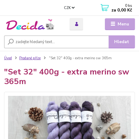
0
ks
CZK
za
0,00 Kč
Menu
Hledat
Úvod
Prodané příze
"Set 32" 400g - extra merino sw 365m
"Set 32" 400g - extra merino sw
365m