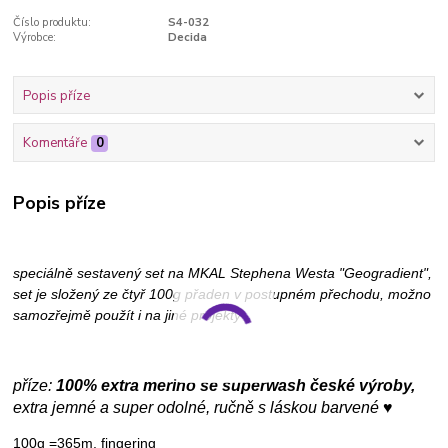
Číslo produktu:
S4-032
Výrobce:
Decida
Popis příze
Komentáře
0
Popis příze
speciálně sestavený set na MKAL Stephena Westa "Geogradient",
set je složený ze čtyř 100g přaden v postupném přechodu, možno
samozřejmě použít i na jiné projekty
příze:
100% extra merino se superwash české výroby,
extra jemné a super odolné, ručně s láskou barvené ♥
100g =365m, fingering