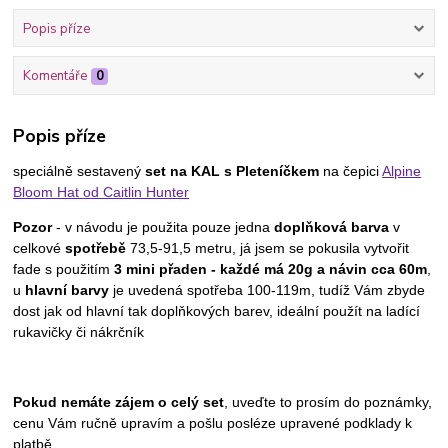
Popis příze
Komentáře
0
Popis příze
speciálně sestavený
set na KAL s Pleteníčkem
na čepici
Alpine
Bloom Hat od Caitlin Hunter
Pozor
- v návodu je použita pouze jedna
doplňková barva
v
celkové
spotřebě
73,5-91,5 metru, já jsem se pokusila vytvořit
fade s použitím
3 mini přaden - každé má 20g a návin cca 60m
,
u
hlavní barvy
je uvedená spotřeba 100-119m, tudíž Vám zbyde
dost jak od hlavní tak doplňkových barev, ideální použít na ladící
rukavičky či nákrčník
Pokud nemáte zájem o celý set
, uveďte to prosím do poznámky,
cenu Vám ručně upravím a pošlu posléze upravené podklady k
platbě