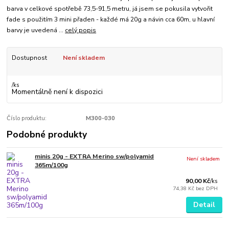
barva v celkové spotřebě 73,5-91,5 metru, já jsem se pokusila vytvořit
fade s použitím 3 mini přaden - každé má 20g a návin cca 60m, u hlavní
barvy je uvedená ...
celý popis
Dostupnost
Není skladem
/
ks
Momentálně není k dispozici
Číslo produktu:
M300-030
Podobné produkty
minis 20g - EXTRA Merino sw/polyamid
Není skladem
365m/100g
90,00 Kč
/
ks
74,38 Kč
bez DPH
Detail