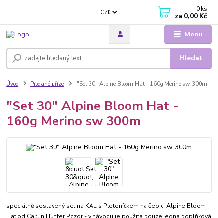
0
ks
CZK
za
0,00 Kč
Menu
Hledat
Úvod
Prodané příze
"Set 30" Alpine Bloom Hat - 160g Merino sw 300m
"Set 30" Alpine Bloom Hat -
160g Merino sw 300m
speciálně sestavený set na KAL s Pleteníčkem na čepici Alpine Bloom
Hat od Caitlin Hunter Pozor - v návodu je použita pouze jedna doplňková