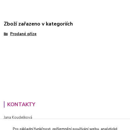
Zboží zařazeno v kategoriích
Prodané příze
KONTAKTY
Jana Koudelková
+420734186543
Pro základní funkčnost, zpříjemnění používání webu, analytické
PO - PÁ (8-16h)