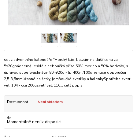
set z adventního kalendáře "Horský klid, balzám na duši"cena za
5x20gnádherně lesklá a heboučká příze 50% merino a 50% hedvábí, s
úpravou superwashnávin 80m/20g - tj. 400m/100g, jehlice doporučuji
2,5-3,5mmúžasné na šátky, jemňoučké svetříky a halenkySpotřeba:svetr
vel. 104 - cca 200gsvetr vel. 116...
celý popis
Dostupnost
Není skladem
/
ks
Momentálně není k dispozici