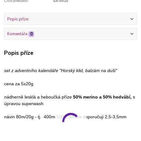
Číslo produktu:
SA-0020
Popis příze
Komentáře
0
Popis příze
set z adventního kalendáře "Horský klid, balzám na duši"
cena za 5x20g
nádherně lesklá a heboučká příze
50% merino a 50% hedvábí,
s
úpravou superwash
návin 80m/20g - tj. 400m/100g, jehlice doporučuji 2,5-3,5mm