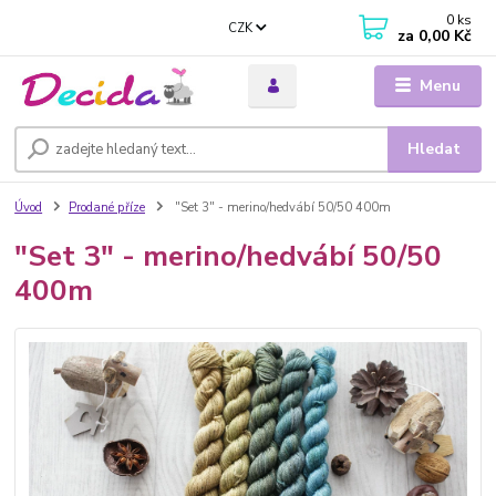
0
ks
CZK
za
0,00 Kč
Menu
Hledat
Úvod
Prodané příze
"Set 3" - merino/hedvábí 50/50 400m
"Set 3" - merino/hedvábí 50/50
400m