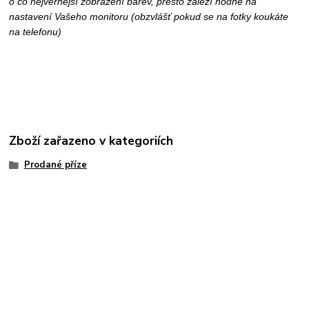
o co nejvěrnější zobrazení barev, přesto záleží hodně na
nastavení Vašeho monitoru (obzvlášť pokud se na fotky koukáte
na telefonu)
Zboží zařazeno v kategoriích
Prodané příze