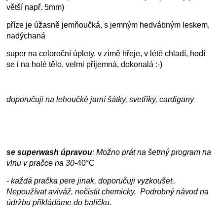
větší např. 5mm)
příze je úžasně jemňoučká, s jemným hedvábným leskem,
nadýchaná
super na celoroční úplety, v zimě hřeje, v létě chladí, hodí
se i na holé tělo, velmi příjemná, dokonalá :-)
doporučuji na lehoučké jarní šátky, svetříky, cardigany
se superwash úpravou
: Možno prát na šetrný program na
vlnu v pračce na
30
-40°C
- každá pračka pere jinak, doporučuji vyzkoušet..
Nepoužívat aviváž, nečistit chemicky. Podrobný návod na
údržbu přikládáme do balíčku.