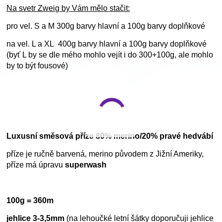
Na svetr Zweig by Vám mělo stačit:
pro vel. S a M 300g barvy hlavní a 100g barvy doplňkové
na vel. L a XL 400g barvy hlavní a 100g barvy doplňkové
(byť L by se dle mého mohlo vejít i do 300+100g, ale mohlo
by to být fousové)
Luxusní směsová příze 80% merino/20% pravé hedvábí
příze je ručně barvená, merino původem z Jižní Ameriky,
příze má úpravu
superwash
100g = 360m
jehlice 3-3,5mm
(na lehoučké letní šátky doporučuji jehlice