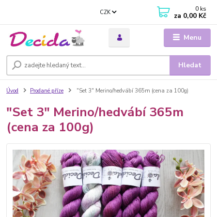
0
ks
CZK
za
0,00 Kč
Menu
Hledat
Úvod
Prodané příze
"Set 3" Merino/hedvábí 365m (cena za 100g)
"Set 3" Merino/hedvábí 365m
(cena za 100g)