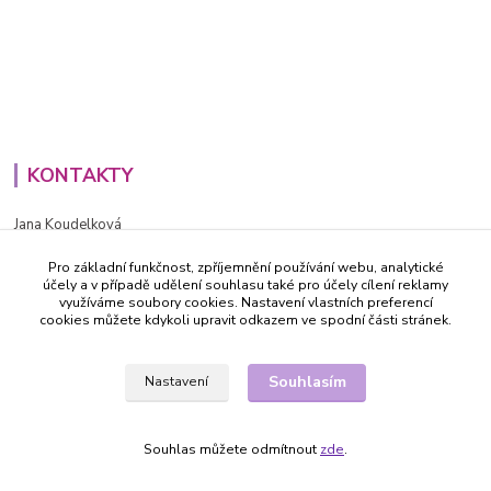
KONTAKTY
Jana Koudelková
+420734186543
Pro základní funkčnost, zpříjemnění používání webu, analytické
PO - PÁ (8-16h)
účely a v případě udělení souhlasu také pro účely cílení reklamy
využíváme soubory cookies. Nastavení vlastních preferencí
info@decida.cz
cookies můžete kdykoli upravit odkazem ve spodní části stránek.
Souhlasím
Nastavení
Souhlas můžete odmítnout
zde
.
Vytvořeno na
Eshop-rychle.cz