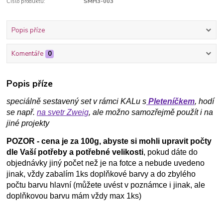
Číslo produktu:
SMH3-003
Popis příze
Komentáře
0
Popis příze
speciálně sestavený set v rámci KALu s
Pleteníčkem
, hodí
se např.
na svetr Zweig
, ale možno samozřejmě použít i na
jiné projekty
POZOR - cena je za 100g, abyste si mohli upravit počty
dle Vaší potřeby a potřebné velikosti
, pokud dáte do
objednávky jiný počet než je na fotce a nebude uvedeno
jinak, vždy zabalím 1ks doplňkové barvy a do zbylého
počtu barvu hlavní (můžete uvést v poznámce i jinak, ale
doplňkovou barvu mám vždy max 1ks)