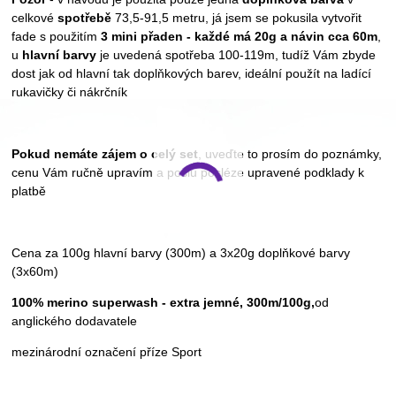
celkové
spotřebě
73,5-91,5 metru, já jsem se pokusila vytvořit
fade s použitím
3 mini přaden - každé má 20g a návin cca 60m
,
u
hlavní barvy
je uvedená spotřeba 100-119m, tudíž Vám zbyde
dost jak od hlavní tak doplňkových barev, ideální použít na ladící
rukavičky či nákrčník
Pokud nemáte zájem o celý set
, uveďte to prosím do poznámky,
cenu Vám ručně upravím a pošlu posléze upravené podklady k
platbě
Cena za 100g hlavní barvy (300m) a 3x20g doplňkové barvy
(3x60m)
100% merino superwash - extra jemné, 300m/100g,
od
anglického dodavatele
mezinárodní označení příze Sport