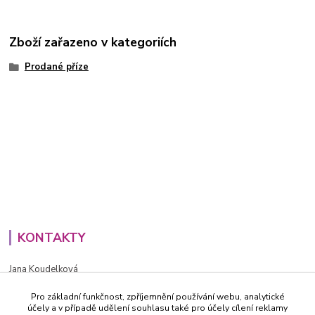
Zboží zařazeno v kategoriích
Prodané příze
KONTAKTY
Jana Koudelková
+420734186543
Pro základní funkčnost, zpříjemnění používání webu, analytické
PO - PÁ (8-16h)
účely a v případě udělení souhlasu také pro účely cílení reklamy