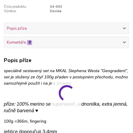
Číslo produktu:
S4-003
Výrobce:
Decida
Popis příze
Komentáře
0
Popis příze
speciálně sestavený set na MKAL Stephena Westa "Geogradient",
set je složený ze čtyř 100g přaden v postupném přechodu, možno
samozřejmě použít i na jiné projekty
příze: 100% merino se superwash, jednonitka, extra jemná,
ručně barvená ♥
100g =366m, fingering
jehlice doporučuji 3-4mm