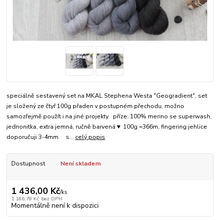
speciálně sestavený set na MKAL Stephena Westa "Geogradient", set
je složený ze čtyř 100g přaden v postupném přechodu, možno
samozřejmě použít i na jiné projekty příze: 100% merino se superwash,
jednonitka, extra jemná, ručně barvená ♥ 100g =366m, fingering jehlice
doporučuji 3-4mm s...
celý popis
Dostupnost
Není skladem
1 436,00 Kč
/
ks
1 186,78 Kč
bez DPH
Momentálně není k dispozici