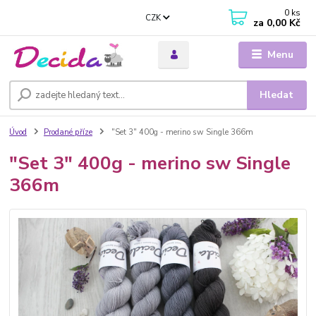
0
ks
CZK
za
0,00 Kč
Menu
Hledat
Úvod
Prodané příze
"Set 3" 400g - merino sw Single 366m
"Set 3" 400g - merino sw Single
366m