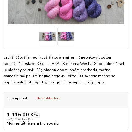
druhá růžová je neonková, fialové mají jemný neonkový podtón
speciálně sestavený set na MKAL Stephena Westa "Geogradient", set
je složený ze čtyř 100g přaden v postupném přechodu, možno
samozřejmě použít i na jiné projekty příze: 100% extra merino se
superwash české výroby, extra jemné a super ...
celý popis
Dostupnost
Není skladem
1 116,00 Kč
/
ks
922,31 Kč
bez DPH
Momentálně není k dispozici