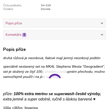
Číslo produktu:
S4-029
Výrobce:
Decida
Popis příze
Komentáře
0
Popis příze
druhá růžová je neonková, fialové mají jemný neonkový podtón
speciálně sestavený set na MKAL Stephena Westa "Geogradient",
set je složený ze čtyř 100g přaden v postupném přechodu, možno
samozřejmě použít i na jiné projekty
příze:
100% extra merino se superwash české výroby,
extra jemné a super odolné, ručně s láskou barvené ♥
100g =365m, fingering