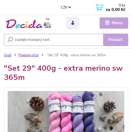
0
ks
CZK
za
0,00 Kč
Menu
Hledat
Úvod
Prodané příze
"Set 29" 400g - extra merino sw 365m
"Set 29" 400g - extra merino sw
365m