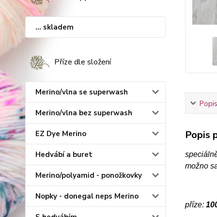
... skladem
Příze dle složení
Merino/vlna se superwash
Popis
Merino/vlna bez superwash
Popis p
EZ Dye Merino
Hedvábí a buret
speciáln
možno sam
Merino/polyamid - ponožkovky
Nopky - donegal neps Merino
příze:
100