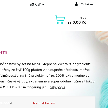
Přihlášení
CZK
0
ks
za
0,00 Kč
5m
lně sestavený set na MKAL Stephena Westa "Geogradient",
 složený ze čtyř 100g přaden v postupném přechodu, možno
ejmě použít i na jiné projekty příze: 100% extra merino se
ash české výroby, extra jemné a super odolné, ručně s láskou
é ♥ 100g =365m, fingering jeh...
celý popis
tupnost
Není skladem