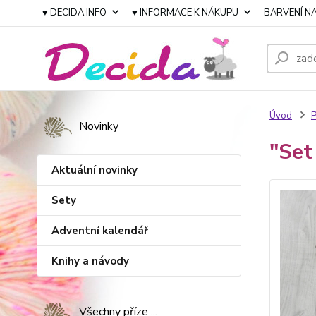
♥ DECIDA INFO
♥ INFORMACE K NÁKUPU
BARVENÍ NA
Úvod
P
Novinky
"Set
Aktuální novinky
Sety
Adventní kalendář
Knihy a návody
Všechny příze ...