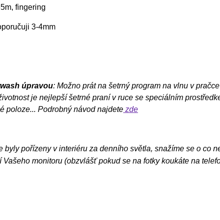
5m, fingering
doporučuji 3-4mm
rwash úpravou
: Možno prát na šetrný program na vlnu v pračce
ivotnost je nejlepší šetrné praní v ruce se speciálním prostřed
é poloze... Podrobný návod najdete
zde
e byly pořízeny v interiéru za denního světla, snažíme se o co n
 Vašeho monitoru (obzvlášť pokud se na fotky koukáte na telef