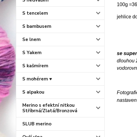
S hedvábím
100g =36
S tencelem
jehlice 
S bambusem
Se lnem
S Yakem
se supe
dlouhou ž
S kašmírem
vodorovn
S mohérem ♥
S alpakou
Fotografi
nastavení
Merino s efektní nitkou
Stříbrná/Zlatá/Bronzová
SLUB merino