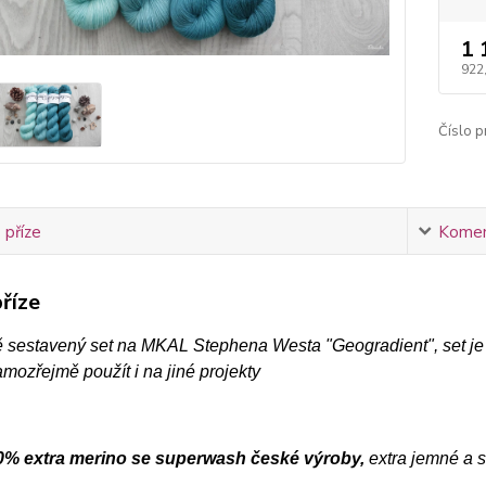
1 
922
Číslo p
 příze
Komen
říze
ě sestavený set na MKAL Stephena Westa "Geogradient", set je
ozřejmě použít i na jiné projekty
% extra merino se superwash české výroby,
extra jemné a s