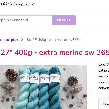
 PŘÁNÍ - Nepřijímám
Hledat
rodané příze
"Set 27" 400g - extra merino sw 365m
 27" 400g - extra merino sw 36
speciá
set je
samozř
superw
barven
Dos