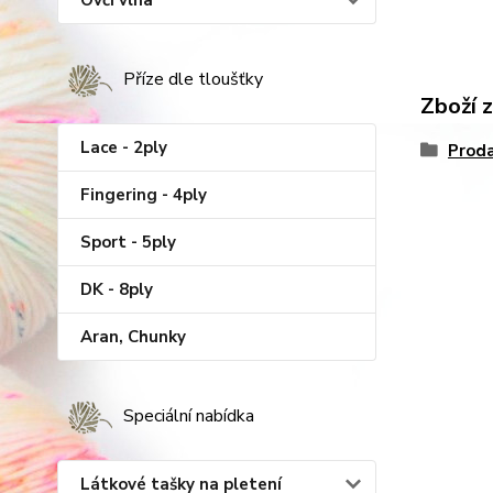
Ovčí vlna
Příze dle tloušťky
Zboží 
Lace - 2ply
Proda
Fingering - 4ply
Sport - 5ply
DK - 8ply
Aran, Chunky
Speciální nabídka
Látkové tašky na pletení