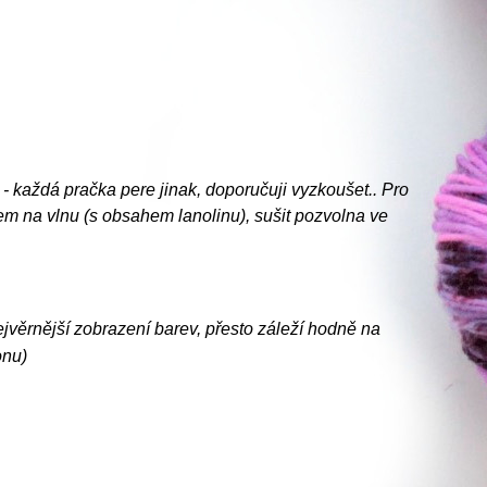
 - každá pračka pere jinak, doporučuji vyzkoušet.. Pro
kem na vlnu (s obsahem lanolinu), sušit pozvolna ve
ejvěrnější zobrazení barev, přesto záleží hodně na
onu)