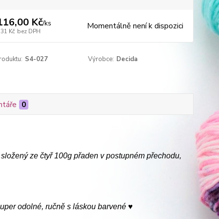
116,00 Kč
/
ks
Momentálně není k dispozici
,31 Kč
bez DPH
roduktu:
S4-027
Výrobce:
Decida
táře
0
 složený ze čtyř 100g přaden v postupném přechodu,
uper odolné, ručně s láskou barvené ♥