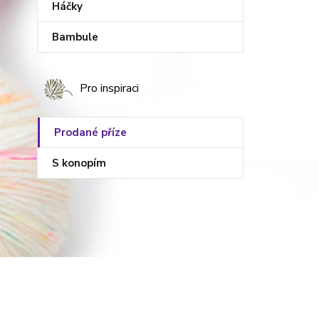
Háčky
Bambule
Pro inspiraci
Prodané příze
S konopím