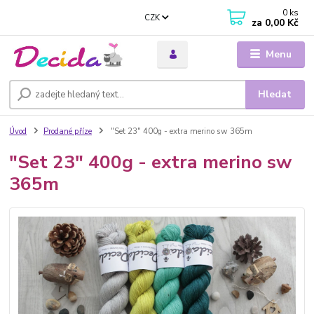
0
ks
CZK
za
0,00 Kč
Menu
Hledat
Úvod
Prodané příze
"Set 23" 400g - extra merino sw 365m
"Set 23" 400g - extra merino sw
365m