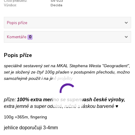
Číslo produktu:
S4-023
Výrobce:
Decida
Popis příze
Komentáře
0
Popis příze
speciálně sestavený set na MKAL Stephena Westa "Geogradient",
set je složený ze čtyř 100g přaden v postupném přechodu, možno
samozřejmě použít i na jiné projekty
příze:
100% extra merino se superwash české výroby,
extra jemné a super odolné, ručně s láskou barvené ♥
100g =365m, fingering
jehlice doporučuji 3-4mm