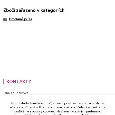
Zboží zařazeno v kategoriích
Prodané příze
KONTAKTY
Jana Koudelková
+420734186543
Pro základní funkčnost, zpříjemnění používání webu, analytické
PO - PÁ (8-16h)
účely a v případě udělení souhlasu také pro účely cílení reklamy
využíváme soubory cookies. Nastavení vlastních preferencí
info@decida.cz