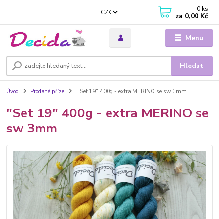
0
ks
CZK
za
0,00 Kč
Menu
Hledat
Úvod
Prodané příze
"Set 19" 400g - extra MERINO se sw 3mm
"Set 19" 400g - extra MERINO se
sw 3mm