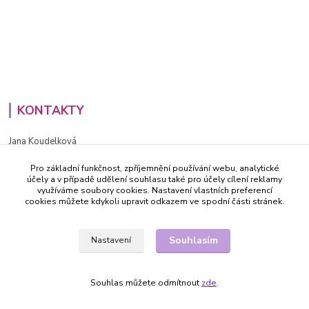
KONTAKTY
Jana Koudelková
+420734186543
Pro základní funkčnost, zpříjemnění používání webu, analytické
PO - PÁ (8-16h)
účely a v případě udělení souhlasu také pro účely cílení reklamy
využíváme soubory cookies. Nastavení vlastních preferencí
info@decida.cz
cookies můžete kdykoli upravit odkazem ve spodní části stránek.
Souhlasím
Nastavení
Souhlas můžete odmítnout
zde
.
Vytvořeno na
Eshop-rychle.cz