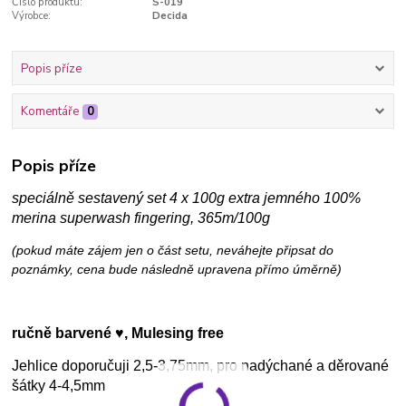
Číslo produktu:
S-019
Výrobce:
Decida
Popis příze
Komentáře
0
Popis příze
speciálně sestavený set 4 x 100g extra jemného 100%
merina superwash fingering, 365m/100g
(pokud máte zájem jen o část setu, neváhejte připsat do
poznámky, cena bude následně upravena přímo úměrně)
ručně barvené ♥, Mulesing free
Jehlice doporučuji 2,5-3,75mm, pro nadýchané a děrované
šátky 4-4,5mm