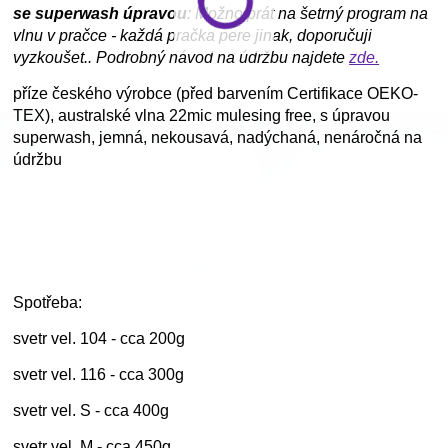
se superwash úpravou
: Možno prát na šetrný program na
vlnu v pračce - každá pračka pere jinak, doporučuji
vyzkoušet.. Podrobný návod na údržbu najdete
zde.
příze českého výrobce (před barvením Certifikace OEKO-
TEX), australské vlna 22mic mulesing free, s úpravou
superwash, jemná, nekousavá, nadýchaná, nenáročná na
údržbu
Spotřeba:
svetr vel. 104 - cca 200g
svetr vel. 116 - cca 300g
svetr vel. S - cca 400g
svetr vel. M - cca 450g