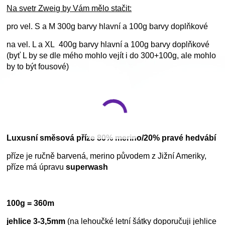
Na svetr Zweig by Vám mělo stačit:
pro vel. S a M 300g barvy hlavní a 100g barvy doplňkové
na vel. L a XL 400g barvy hlavní a 100g barvy doplňkové
(byť L by se dle mého mohlo vejít i do 300+100g, ale mohlo
by to být fousové)
Luxusní směsová příze 80% merino/20% pravé hedvábí
příze je ručně barvená, merino původem z Jižní Ameriky,
příze má úpravu
superwash
100g = 360m
jehlice 3-3,5mm
(na lehoučké letní šátky doporučuji jehlice