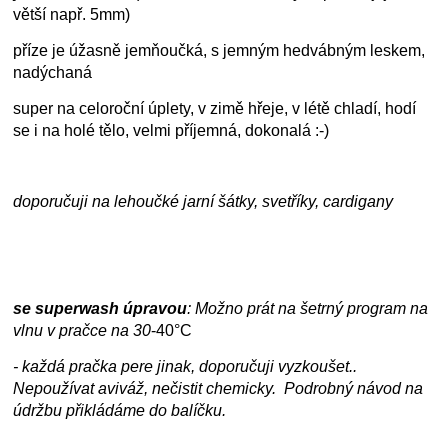
větší např. 5mm)
příze je úžasně jemňoučká, s jemným hedvábným leskem,
nadýchaná
super na celoroční úplety, v zimě hřeje, v létě chladí, hodí
se i na holé tělo, velmi příjemná, dokonalá :-)
doporučuji na lehoučké jarní šátky, svetříky, cardigany
se superwash úpravou
: Možno prát na šetrný program na
vlnu v pračce na
30
-40°C
- každá pračka pere jinak, doporučuji vyzkoušet..
Nepoužívat aviváž, nečistit chemicky. Podrobný návod na
údržbu přikládáme do balíčku.