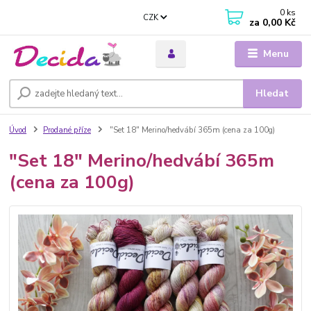
0
ks
CZK
za
0,00 Kč
Menu
Hledat
Úvod
Prodané příze
"Set 18" Merino/hedvábí 365m (cena za 100g)
"Set 18" Merino/hedvábí 365m
(cena za 100g)