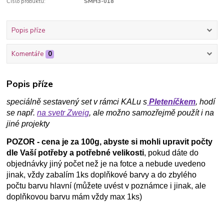
Číslo produktu:
SMH3-018
Popis příze
Komentáře
0
Popis příze
speciálně sestavený set v rámci KALu s
Pleteníčkem
, hodí
se např.
na svetr Zweig
, ale možno samozřejmě použít i na
jiné projekty
POZOR - cena je za 100g, abyste si mohli upravit počty
dle Vaší potřeby a potřebné velikosti
, pokud dáte do
objednávky jiný počet než je na fotce a nebude uvedeno
jinak, vždy zabalím 1ks doplňkové barvy a do zbylého
počtu barvu hlavní (můžete uvést v poznámce i jinak, ale
doplňkovou barvu mám vždy max 1ks)