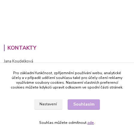
KONTAKTY
Jana Koudelková
+420734186543
Pro základní funkčnost, zpříjemnění používání webu, analytické
PO - PÁ (8-16h)
účely a v případě udělení souhlasu také pro účely cílení reklamy
využíváme soubory cookies. Nastavení vlastních preferencí
info@decida.cz
cookies můžete kdykoli upravit odkazem ve spodní části stránek.
Souhlasím
Nastavení
Souhlas můžete odmítnout
zde
.
Vytvořeno na
Eshop-rychle.cz