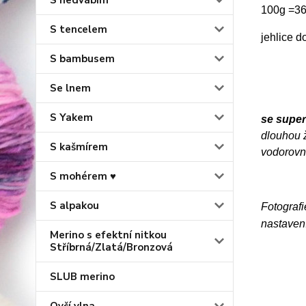
S hedvábím
100g =36
S tencelem
jehlice 
S bambusem
Se lnem
S Yakem
se supe
dlouhou ž
S kašmírem
vodorovn
S mohérem ♥
S alpakou
Fotografi
nastavení
Merino s efektní nitkou
Stříbrná/Zlatá/Bronzová
SLUB merino