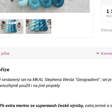
1 
922
Číslo p
 příze
Komen
říze
ě sestavený set na MKAL Stephena Westa "Geogradient", set je
ozřejmě použít i na jiné projekty
% extra merino se superwash české výroby,
extra jemné a s