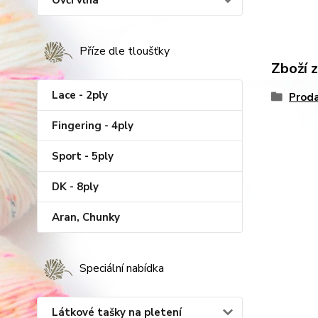
Ovčí vlna
Příze dle tloušťky
Zboží 
Lace - 2ply
Proda
Fingering - 4ply
Sport - 5ply
DK - 8ply
Aran, Chunky
Speciální nabídka
Látkové tašky na pletení