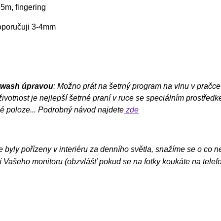
5m, fingering
doporučuji 3-4mm
rwash úpravou
: Možno prát na šetrný program na vlnu v pračce
ivotnost je nejlepší šetrné praní v ruce se speciálním prostřed
é poloze... Podrobný návod najdete
zde
e byly pořízeny v interiéru za denního světla, snažíme se o co n
 Vašeho monitoru (obzvlášť pokud se na fotky koukáte na telef