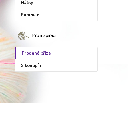
Háčky
Bambule
Pro inspiraci
Prodané příze
S konopím