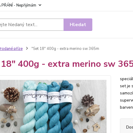
 PŘÁNÍ - Nepřijímám
Hledat
rodané příze
"Set 18" 400g - extra merino sw 365m
 18" 400g - extra merino sw 36
speciá
set je
samozř
superw
barven
Dos