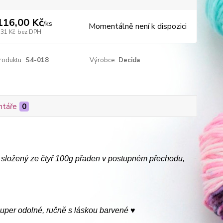
116,00 Kč
/
ks
Momentálně není k dispozici
,31 Kč
bez DPH
roduktu:
S4-018
Výrobce:
Decida
táře
0
 složený ze čtyř 100g přaden v postupném přechodu,
uper odolné, ručně s láskou barvené ♥