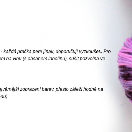
 - každá pračka pere jinak, doporučuji vyzkoušet.. Pro
kem na vlnu (s obsahem lanolinu), sušit pozvolna ve
ejvěrnější zobrazení barev, přesto záleží hodně na
onu)