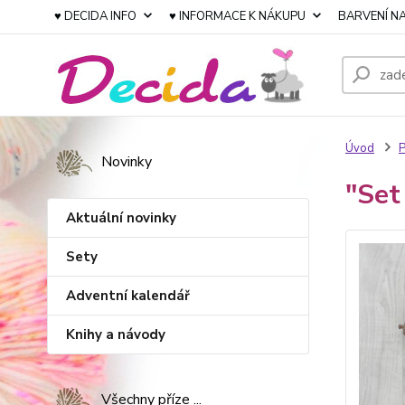
♥ DECIDA INFO
♥ INFORMACE K NÁKUPU
BARVENÍ NA
Úvod
P
Novinky
"Set
Aktuální novinky
Sety
Adventní kalendář
Knihy a návody
Všechny příze ...