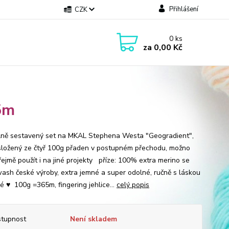
Přihlášení
CZK
0
ks
za
0,00 Kč
5m
lně sestavený set na MKAL Stephena Westa "Geogradient",
 složený ze čtyř 100g přaden v postupném přechodu, možno
ejmě použít i na jiné projekty příze: 100% extra merino se
ash české výroby, extra jemné a super odolné, ručně s láskou
é ♥ 100g =365m, fingering jehlice...
celý popis
tupnost
Není skladem