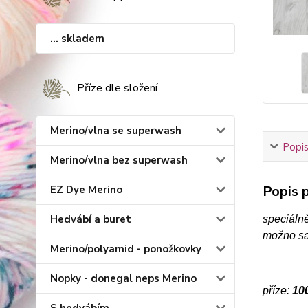
... skladem
Příze dle složení
Merino/vlna se superwash
Popis
Merino/vlna bez superwash
Popis p
EZ Dye Merino
Hedvábí a buret
speciáln
možno sam
Merino/polyamid - ponožkovky
Nopky - donegal neps Merino
příze:
100