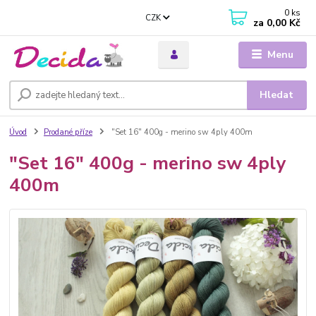
0
ks
CZK
za
0,00 Kč
Menu
Hledat
Úvod
Prodané příze
"Set 16" 400g - merino sw 4ply 400m
"Set 16" 400g - merino sw 4ply
400m