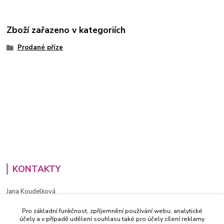
Zboží zařazeno v kategoriích
Prodané příze
KONTAKTY
Jana Koudelková
+420734186543
Pro základní funkčnost, zpříjemnění používání webu, analytické
PO - PÁ (8-16h)
účely a v případě udělení souhlasu také pro účely cílení reklamy