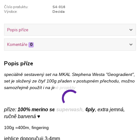
Číslo produktu:
S4-016
Výrobce:
Decida
Popis příze
Komentáře
0
Popis příze
speciálně sestavený set na MKAL Stephena Westa "Geogradient",
set je složený ze čtyř 100g přaden v postupném přechodu, možno
samozřejmě použít i na jiné projekty
příze:
100% merino se superwash, 4ply
, extra jemná,
ručně barvená ♥
100g =400m, fingering
jehlice doporučuji 3-4mm