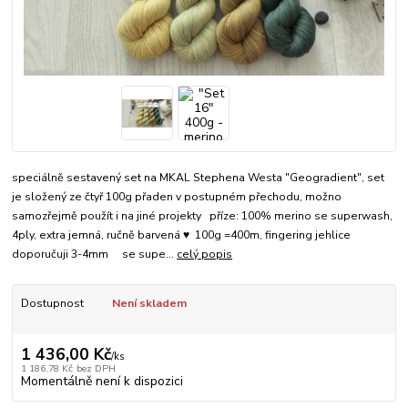
speciálně sestavený set na MKAL Stephena Westa "Geogradient", set
je složený ze čtyř 100g přaden v postupném přechodu, možno
samozřejmě použít i na jiné projekty příze: 100% merino se superwash,
4ply, extra jemná, ručně barvená ♥ 100g =400m, fingering jehlice
doporučuji 3-4mm se supe...
celý popis
Dostupnost
Není skladem
1 436,00 Kč
/
ks
1 186,78 Kč
bez DPH
Momentálně není k dispozici