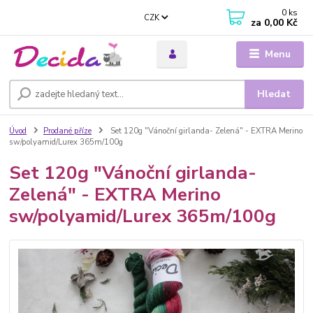
0
ks
CZK
za
0,00 Kč
Menu
Hledat
Úvod
Prodané příze
Set 120g "Vánoční girlanda- Zelená" - EXTRA Merino
sw/polyamid/Lurex 365m/100g
Set 120g "Vánoční girlanda-
Zelená" - EXTRA Merino
sw/polyamid/Lurex 365m/100g