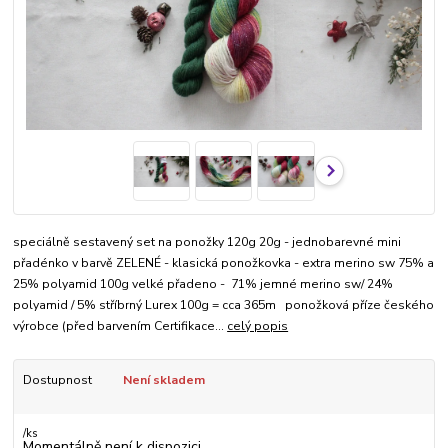
speciálně sestavený set na ponožky 120g 20g - jednobarevné mini
přadénko v barvě ZELENÉ - klasická ponožkovka - extra merino sw 75% a
25% polyamid 100g velké přadeno - 71% jemné merino sw/ 24%
polyamid / 5% stříbrný Lurex 100g = cca 365m ponožková příze českého
výrobce (před barvením Certifikace...
celý popis
Dostupnost
Není skladem
/
ks
Momentálně není k dispozici