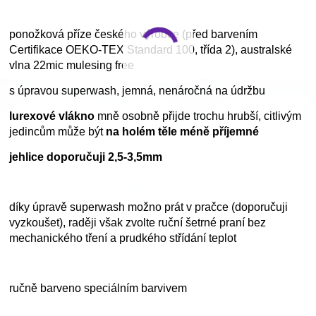
ponožková příze českého výrobce (před barvením
Certifikace OEKO-TEX Standard 100, třída 2), australské
vlna 22mic mulesing free
s úpravou superwash, jemná, nenáročná na údržbu
lurexové vlákno
mně osobně přijde trochu hrubší, citlivým
jedincům může být
na holém těle méně příjemné
jehlice doporučuji 2,5-3,5mm
díky úpravě superwash možno prát v pračce (doporučuji
vyzkoušet), raději však zvolte ruční šetrné praní bez
mechanického tření a prudkého střídání teplot
ručně barveno speciálním barvivem