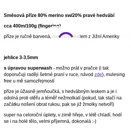
Směsová příze 80% merino sw/20% pravé hedvábí
cca 400m/100g (fingering)
příze je ručně barvená, merino původem z Jižní Ameriky
jehlice 3-3,5mm
s úpravou superwash
- možno prát v pračce (i tak
doporučuji raději šetrné praní v ruce, návod
zde
), mulesing
free u mě samozřejmostí
příze je úžasně jemňoučká, s hedvábným leskem a je i
odolná proti otěřu a téměř nežmolkatí (pokud, tak stačí na
začátku nošení obrat rukou, pak se již žmolky netvoří)
super na celoroční úplety, v zimě hřeje, v létě chladí, hodí
se i na holé tělo, velmi příjemná, dokonalá :-)