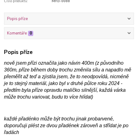
Číslo produktu:
MH3-0088
Popis příze
Komentáře
0
Popis příze
nově jsem přízi označila jako návin 400m (z původního
360m, příze během doby trochu změnila sílu a napadlo mě
přeměřit až teď a zjistila jsem, že to neodpovídá, nicméně
je to stejný materiál, jako byl v druhé půlce roku 2024 -
předtím byla příze opravdu maličko silnější, každá várka
může trochu variovat, budu to více hlídat)
každé přadénko může být trochu jinak probarvené,
doporučuji plést ze dvou přadének zároveň a střídat je po
řadách