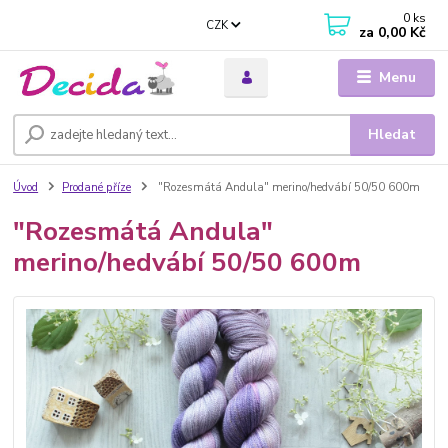
0
ks
CZK
za
0,00 Kč
Menu
Hledat
Úvod
Prodané příze
"Rozesmátá Andula" merino/hedvábí 50/50 600m
"Rozesmátá Andula"
merino/hedvábí 50/50 600m