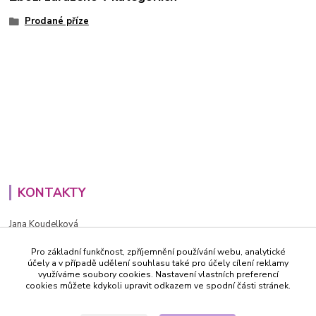
Prodané příze
KONTAKTY
Jana Koudelková
+420734186543
Pro základní funkčnost, zpříjemnění používání webu, analytické
PO - PÁ (8-16h)
účely a v případě udělení souhlasu také pro účely cílení reklamy
využíváme soubory cookies. Nastavení vlastních preferencí
info@decida.cz
cookies můžete kdykoli upravit odkazem ve spodní části stránek.