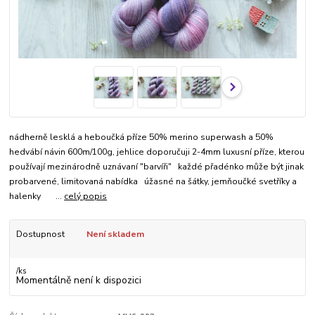
nádherně lesklá a heboučká příze 50% merino superwash a 50%
hedvábí návin 600m/100g, jehlice doporučuji 2-4mm luxusní příze, kterou
používají mezinárodně uznávaní "barvíři" každé přadénko může být jinak
probarvené, limitovaná nabídka úžasné na šátky, jemňoučké svetříky a
halenky ...
celý popis
Dostupnost
Není skladem
/
ks
Momentálně není k dispozici