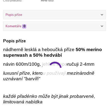
Číslo produktu:
MH6-003
Popis příze
Komentáře
0
Popis příze
nádherně lesklá a heboučká příze
50% merino
superwash a 50% hedvábí
návin 600m/100g, jehlice doporučuji 2-4mm
luxusní příze, kterou používají mezinárodně
uznávaní "barvíři"
každé přadénko může být jinak probarvené,
limitovaná nabídka