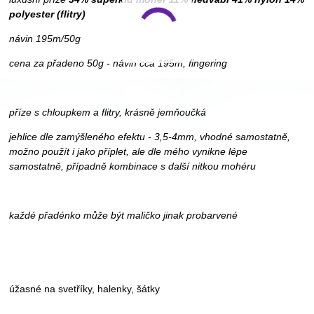
polyester (flitry)
návin 195m/50g
cena za přadeno 50g - návin cca 195m, fingering
příze s chloupkem a flitry, krásně jemňoučká
jehlice dle zamýšleného efektu - 3,5-4mm, vhodné samostatně,
možno použít i jako příplet, ale dle mého vynikne lépe
samostatně, případně kombinace s další nitkou mohéru
každé přadénko může být maličko jinak probarvené
úžasné na svetříky, halenky, šátky