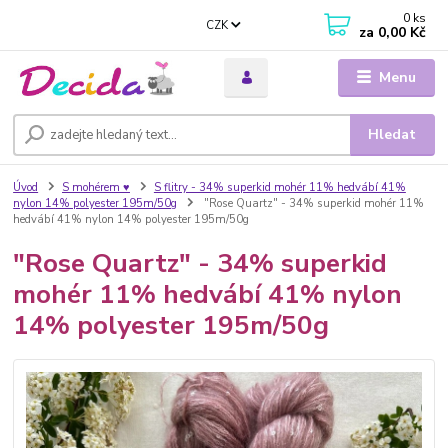
0
ks
CZK
za
0,00 Kč
Menu
Hledat
Úvod
S mohérem ♥
S flitry - 34% superkid mohér 11% hedvábí 41%
nylon 14% polyester 195m/50g
"Rose Quartz" - 34% superkid mohér 11%
hedvábí 41% nylon 14% polyester 195m/50g
"Rose Quartz" - 34% superkid
mohér 11% hedvábí 41% nylon
14% polyester 195m/50g