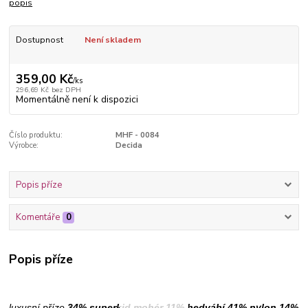
popis
Dostupnost
Není skladem
359,00 Kč
/
ks
296,69 Kč
bez DPH
Momentálně není k dispozici
Číslo produktu:
MHF - 0084
Výrobce:
Decida
Popis příze
Komentáře
0
Popis příze
luxusní příze
34% superkid mohér 11% hedvábí 41% nylon 14%