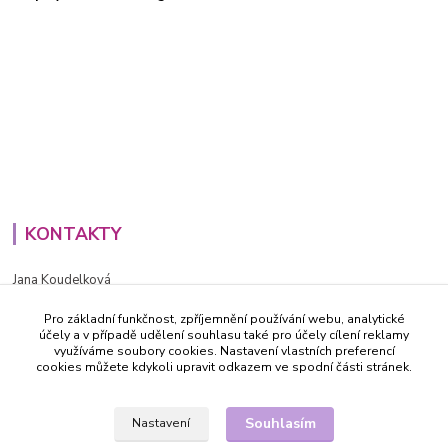
KONTAKTY
Jana Koudelková
+420734186543
Pro základní funkčnost, zpříjemnění používání webu, analytické
PO - PÁ (8-16h)
účely a v případě udělení souhlasu také pro účely cílení reklamy
využíváme soubory cookies. Nastavení vlastních preferencí
info@decida.cz
cookies můžete kdykoli upravit odkazem ve spodní části stránek.
Souhlasím
Nastavení