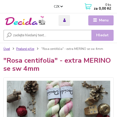
0
ks
CZK
za
0,00 Kč
Menu
Hledat
Úvod
Prodané příze
"Rosa centifolia" - extra MERINO se sw 4mm
"Rosa centifolia" - extra MERINO
se sw 4mm