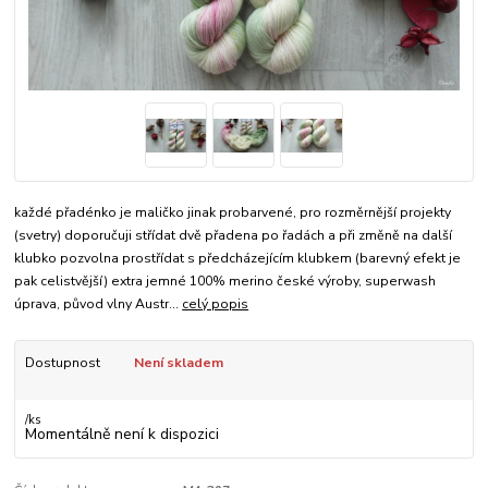
každé přadénko je maličko jinak probarvené, pro rozměrnější projekty
(svetry) doporučuji střídat dvě přadena po řadách a při změně na další
klubko pozvolna prostřídat s předcházejícím klubkem (barevný efekt je
pak celistvější) extra jemné 100% merino české výroby, superwash
úprava, původ vlny Austr...
celý popis
Dostupnost
Není skladem
/
ks
Momentálně není k dispozici