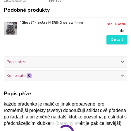
Číslo produktu:
M4-307
Podobné produkty
"Ghost" - extra MERINO se sw 4mm
Není skladem
/
ks
Detail
Popis příze
Komentáře
0
Popis příze
každé přadénko je maličko jinak probarvené, pro
rozměrnější projekty (svetry) doporučuji střídat dvě přadena
po řadách a při změně na další klubko pozvolna prostřídat s
předcházejícím klubkem (barevný efekt je pak celistvější)