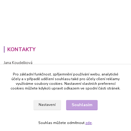
KONTAKTY
Jana Koudelková
+420734186543
Pro základní funkčnost, zpříjemnění používání webu, analytické
PO - PÁ (8-16h)
účely a v případě udělení souhlasu také pro účely cílení reklamy
využíváme soubory cookies. Nastavení vlastních preferencí
info@decida.cz
cookies můžete kdykoli upravit odkazem ve spodní části stránek.
Souhlasím
Nastavení
Souhlas můžete odmítnout
zde
.
Vytvořeno na
Eshop-rychle.cz