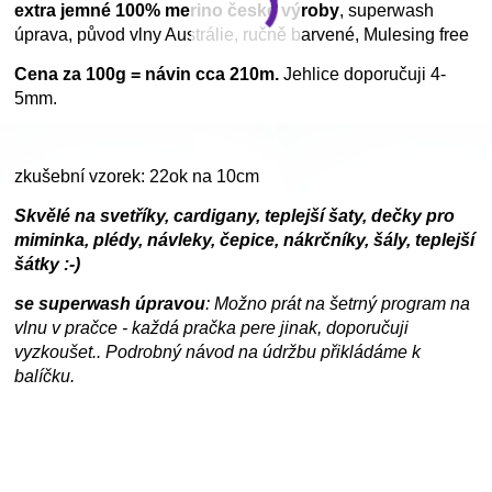
extra jemné 100% merino české výroby
, superwash
úprava, původ vlny Austrálie, ručně barvené, Mulesing free
Cena za 100g = návin cca 210m.
Jehlice doporučuji 4-
5mm.
zkušební vzorek: 22ok na 10cm
Skvělé na svetříky, cardigany, teplejší šaty, dečky pro
miminka, plédy, návleky, čepice, nákrčníky, šály, teplejší
šátky :-)
se superwash úpravou
: Možno prát na šetrný program na
vlnu v pračce - každá pračka pere jinak, doporučuji
vyzkoušet.. Podrobný návod na údržbu přikládáme k
balíčku.