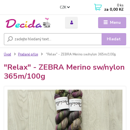
0
ks
CZK
za
0,00 Kč
Menu
Hledat
Úvod
Prodané příze
"Relax" - ZEBRA Merino sw/nylon 365m/100g
"Relax" - ZEBRA Merino sw/nylon
365m/100g