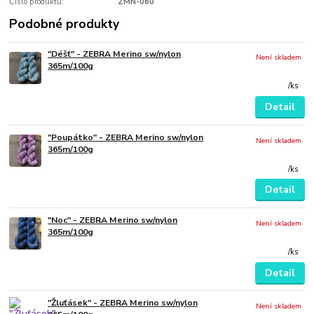
Číslo produktu:
ZMN-060
Podobné produkty
"Déšť" - ZEBRA Merino sw/nylon
Není skladem
365m/100g
/
ks
Detail
"Poupátko" - ZEBRA Merino sw/nylon
Není skladem
365m/100g
/
ks
Detail
"Noc" - ZEBRA Merino sw/nylon
Není skladem
365m/100g
/
ks
Detail
"Žluťásek" - ZEBRA Merino sw/nylon
Není skladem