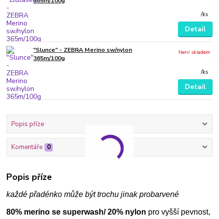
365m/100g
/
ks
Detail
"Slunce" - ZEBRA Merino sw/nylon
Není skladem
365m/100g
/
ks
Detail
Popis příze
Komentáře
0
Popis příze
každé přadénko může být trochu jinak probarvené
80% merino se superwash/ 20% nylon
pro vyšší pevnost,