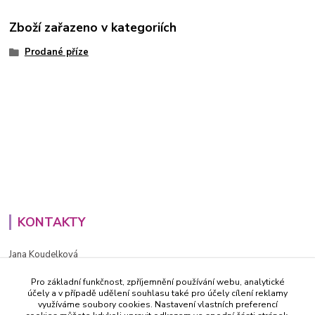
Zboží zařazeno v kategoriích
Prodané příze
KONTAKTY
Jana Koudelková
+420734186543
Pro základní funkčnost, zpříjemnění používání webu, analytické
PO - PÁ (8-16h)
účely a v případě udělení souhlasu také pro účely cílení reklamy
využíváme soubory cookies. Nastavení vlastních preferencí
info@decida.cz