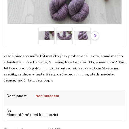
každé přadeno může být maličko jinak probarvené extra jemné merino
z Austrálie, ručně barvené, Mulesing free Cena za 100g = návin cca 210m.
Jehlice doporučuji 4-5mm. zkušební vzorek: 22ok na 10cm Skvělé na
svetříky, cardigany, teplejší šaty, dečky pro miminka, plédy, návleky,
čepice, nákrčníky,...
celý popis
Dostupnost
Není skladem
/
ks
Momentálně není k dispozici