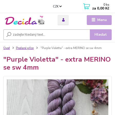
0
ks
CZK
za
0,00 Kč
Menu
Hledat
Úvod
Prodané příze
"Purple Violetta" - extra MERINO se sw 4mm
"Purple Violetta" - extra MERINO
se sw 4mm