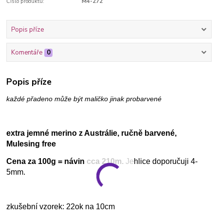
Číslo produktu:
M4-272
Popis příze
Komentáře
0
Popis příze
každé přadeno může být maličko jinak probarvené
extra jemné merino z Austrálie, ručně barvené,
Mulesing free
Cena za 100g = návin cca 210m.
Jehlice doporučuji 4-
5mm.
zkušební vzorek: 22ok na 10cm