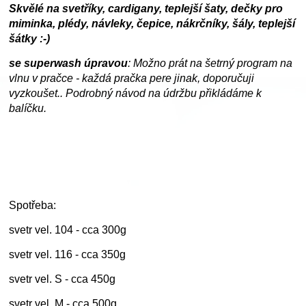
Skvělé na svetříky, cardigany, teplejší šaty, dečky pro
miminka, plédy, návleky, čepice, nákrčníky, šály, teplejší
šátky :-)
se superwash úpravou
: Možno prát na šetrný program na
vlnu v pračce - každá pračka pere jinak, doporučuji
vyzkoušet.. Podrobný návod na údržbu přikládáme k
balíčku.
Spotřeba:
svetr vel. 104 - cca 300g
svetr vel. 116 - cca 350g
svetr vel. S - cca 450g
svetr vel. M - cca 500g