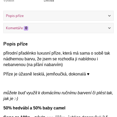
Výrobce:
Decida
Popis příze
Komentáře
0
Popis příze
přírodní přadénko luxusní příze, která má sama o sobě tak
nádhernou barvu, že jsem se rozhodla ji nabídnou i
nebarvenou (na přání nabarvím)
Příze je úžasně lesklá, jemňoučká, dokonalá ♥
můžete buď využít k domácímu ručnímu barvení či plést tak,
jak je :-)
50% hedvábí a 50% baby camel