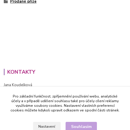
Prodané příze
KONTAKTY
Jana Koudelková
+420734186543
Pro základní funkčnost, zpříjemnění používání webu, analytické
PO - PÁ (8-16h)
účely a v případě udělení souhlasu také pro účely cílení reklamy
využíváme soubory cookies. Nastavení vlastních preferencí
info@decida.cz
cookies můžete kdykoli upravit odkazem ve spodní části stránek.
Souhlasím
Nastavení