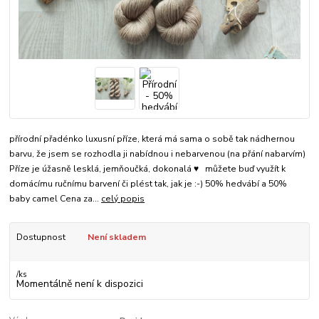
přírodní přadénko luxusní příze, která má sama o sobě tak nádhernou
barvu, že jsem se rozhodla ji nabídnou i nebarvenou (na přání nabarvím)
Příze je úžasně lesklá, jemňoučká, dokonalá ♥ můžete buď využít k
domácímu ručnímu barvení či plést tak, jak je :-) 50% hedvábí a 50%
baby camel Cena za...
celý popis
Dostupnost
Není skladem
/
ks
Momentálně není k dispozici