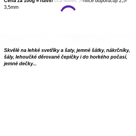
Cena za 100g = návin cca 400m.
Jehlice doporučuji 2,5-
3,5mm
Skvělé na lehké svetříky a šaty, jemné šátky, nákrčníky,
šály, lehoučké děrované čepičky i do horkého počasí,
jemné dečky...