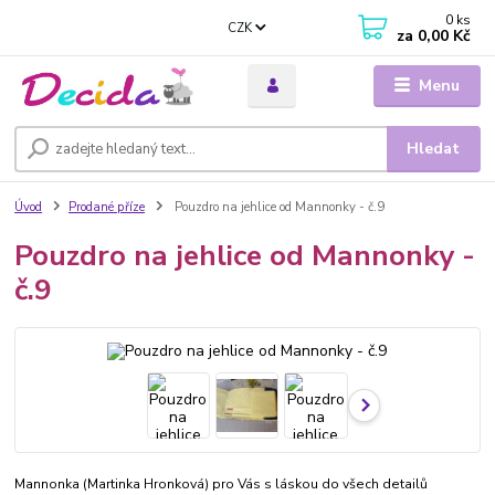
0
ks
CZK
za
0,00 Kč
Menu
Hledat
Úvod
Prodané příze
Pouzdro na jehlice od Mannonky - č.9
Pouzdro na jehlice od Mannonky -
č.9
Mannonka (Martinka Hronková) pro Vás s láskou do všech detailů