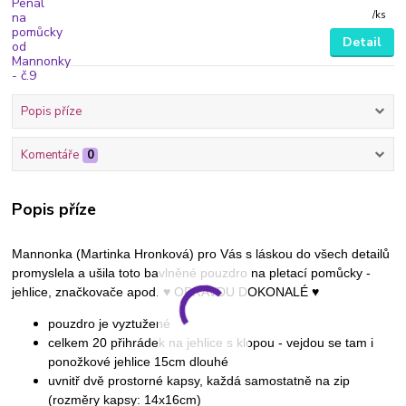
/
ks
Detail
Popis příze
Komentáře
0
Popis příze
Mannonka (Martinka Hronková) pro Vás s láskou do všech detailů
promyslela a ušila toto bavlněné pouzdro na pletací pomůcky -
jehlice, značkovače apod. ♥ OPRAVDU DOKONALÉ ♥
pouzdro je vyztužené
celkem 20 přihrádek na jehlice s klopou - vejdou se tam i
ponožkové jehlice 15cm dlouhé
uvnitř dvě prostorné kapsy, každá samostatně na zip
(rozměry kapsy: 14x16cm)