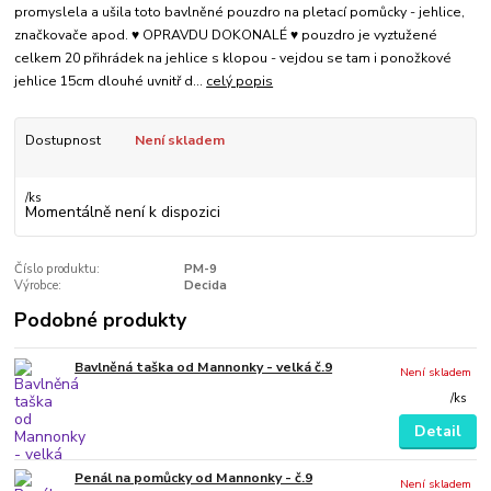
promyslela a ušila toto bavlněné pouzdro na pletací pomůcky - jehlice,
značkovače apod. ♥ OPRAVDU DOKONALÉ ♥ pouzdro je vyztužené
celkem 20 přihrádek na jehlice s klopou - vejdou se tam i ponožkové
jehlice 15cm dlouhé uvnitř d...
celý popis
Dostupnost
Není skladem
/
ks
Momentálně není k dispozici
Číslo produktu:
PM-9
Výrobce:
Decida
Podobné produkty
Bavlněná taška od Mannonky - velká č.9
Není skladem
/
ks
Detail
Penál na pomůcky od Mannonky - č.9
Není skladem