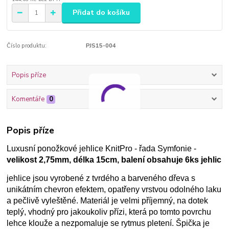
Přidat do košíku
Číslo produktu:
PJS15-004
Popis příze
Komentáře
0
Popis příze
Luxusní ponožkové jehlice KnitPro - řada Symfonie -
velikost 2,75mm, délka 15cm, balení obsahuje 6ks jehlic
jehlice
jsou vyrobené z tvrdého a barveného dřeva s
unikátním chevron efektem, opatřeny vrstvou odolného laku
a pečlivě vyleštěné. Materiál je velmi příjemný, na dotek
teplý, vhodný pro jakoukoliv přízi, která po tomto povrchu
lehce klouže a nezpomaluje se rytmus pletení. Špička je