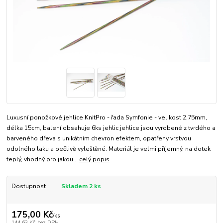
Luxusní ponožkové jehlice KnitPro - řada Symfonie - velikost 2,75mm,
délka 15cm, balení obsahuje 6ks jehlic jehlice jsou vyrobené z tvrdého a
barveného dřeva s unikátním chevron efektem, opatřeny vrstvou
odolného laku a pečlivě vyleštěné. Materiál je velmi příjemný, na dotek
teplý, vhodný pro jakou...
celý popis
Dostupnost
Skladem 2 ks
175,00 Kč
/
ks
144,63 Kč
bez DPH