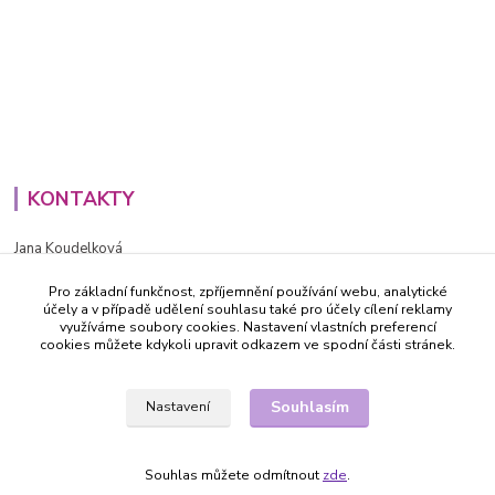
KONTAKTY
Jana Koudelková
+420734186543
Pro základní funkčnost, zpříjemnění používání webu, analytické
PO - PÁ (8-16h)
účely a v případě udělení souhlasu také pro účely cílení reklamy
využíváme soubory cookies. Nastavení vlastních preferencí
info@decida.cz
cookies můžete kdykoli upravit odkazem ve spodní části stránek.
Souhlasím
Nastavení
Souhlas můžete odmítnout
zde
.
Vytvořeno na
Eshop-rychle.cz