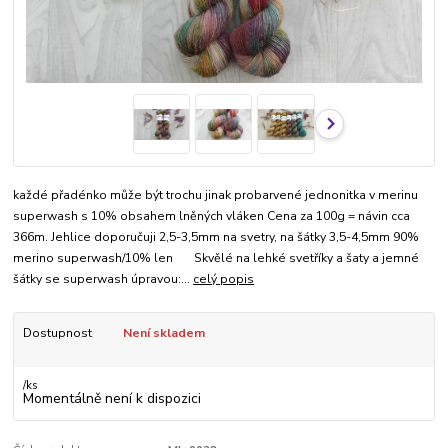
každé přadénko může být trochu jinak probarvené jednonitka v merinu
superwash s 10% obsahem lněných vláken Cena za 100g = návin cca
366m. Jehlice doporučuji 2,5-3,5mm na svetry, na šátky 3,5-4,5mm 90%
merino superwash/10% len Skvělé na lehké svetříky a šaty a jemné
šátky se superwash úpravou:...
celý popis
Dostupnost
Není skladem
/
ks
Momentálně není k dispozici