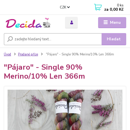
0
ks
CZK
za
0,00 Kč
Menu
Hledat
Úvod
Prodané příze
"Pájaro" - Single 90% Merino/10% Len 366m
"Pájaro" - Single 90%
Merino/10% Len 366m