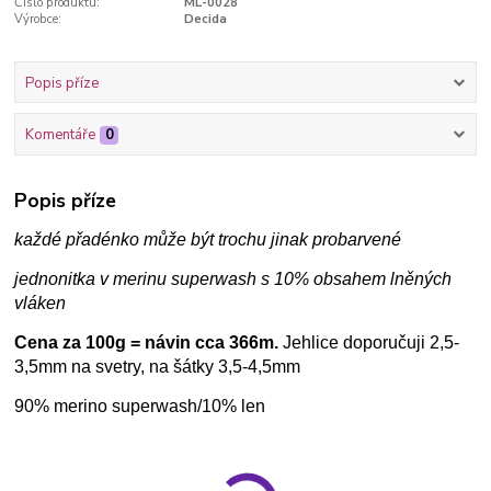
Číslo produktu:
ML-0028
Výrobce:
Decida
Popis příze
Komentáře
0
Popis příze
každé přadénko může být trochu jinak probarvené
jednonitka v merinu superwash s 10% obsahem lněných
vláken
Cena za 100g = návin cca 366m.
Jehlice doporučuji 2,5-
3,5mm na svetry, na šátky 3,5-4,5mm
90% merino superwash/10% len