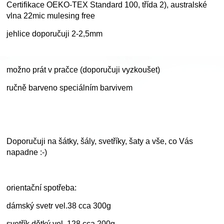
Certifikace OEKO-TEX Standard 100, třída 2), australské
vlna 22mic mulesing free
jehlice doporučuji 2-2,5mm
možno prát v pračce (doporučuji vyzkoušet)
ručně barveno speciálním barvivem
Doporučuji na šátky, šály, svetříky, šaty a vše, co Vás
napadne :-)
orientační spotřeba:
dámský svetr vel.38 cca 300g
svetřík dětký vel. 128 cca 200g