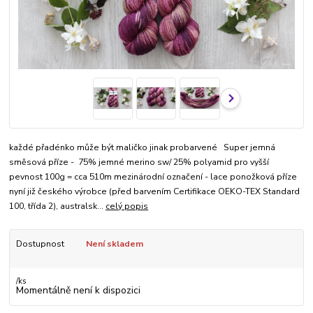
každé přadénko může být maličko jinak probarvené Super jemná
směsová příze - 75% jemné merino sw/ 25% polyamid pro vyšší
pevnost 100g = cca 510m mezinárodní označení - lace ponožková příze
nyní již českého výrobce (před barvením Certifikace OEKO-TEX Standard
100, třída 2), australsk...
celý popis
Dostupnost
Není skladem
/
ks
Momentálně není k dispozici