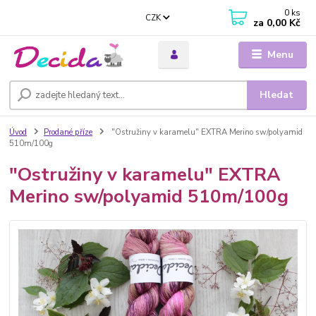
0
ks
CZK
za
0,00 Kč
Menu
Hledat
Úvod
Prodané příze
"Ostružiny v karamelu" EXTRA Merino sw/polyamid
510m/100g
"Ostružiny v karamelu" EXTRA
Merino sw/polyamid 510m/100g