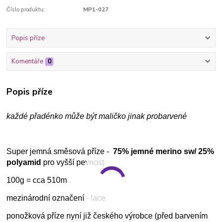
Číslo produktu:
MP1-027
Popis příze
Komentáře
0
Popis příze
každé přadénko může být maličko jinak probarvené
Super jemná směsová příze -
75% jemné merino sw/ 25%
polyamid
pro vyšší pevnost
100g = cca 510m
mezinárodní označení - lace
ponožková příze nyní již českého výrobce (před barvením