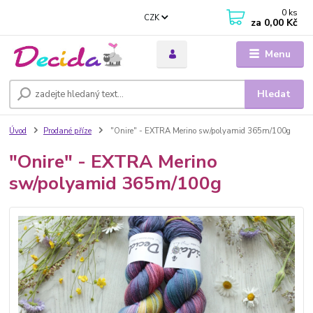
0
ks
CZK
za
0,00 Kč
Menu
Hledat
Úvod
Prodané příze
"Onire" - EXTRA Merino sw/polyamid 365m/100g
"Onire" - EXTRA Merino
sw/polyamid 365m/100g