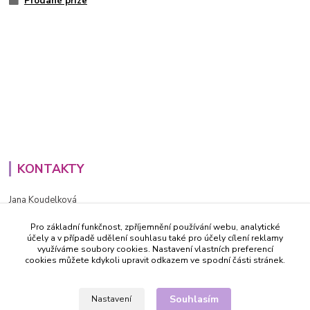
Prodané příze
KONTAKTY
Jana Koudelková
+420734186543
Pro základní funkčnost, zpříjemnění používání webu, analytické
PO - PÁ (8-16h)
účely a v případě udělení souhlasu také pro účely cílení reklamy
využíváme soubory cookies. Nastavení vlastních preferencí
info@decida.cz
cookies můžete kdykoli upravit odkazem ve spodní části stránek.
Souhlasím
Nastavení