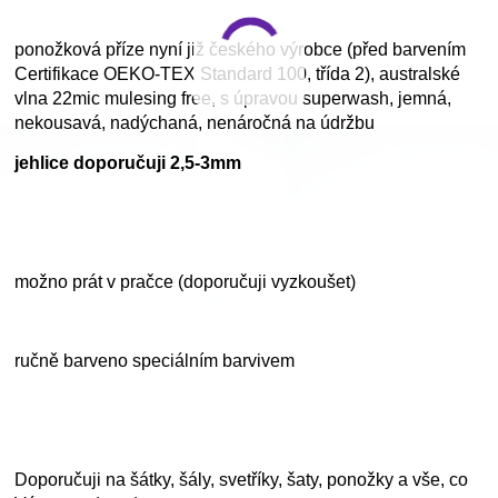
ponožková příze nyní již českého výrobce (před barvením
Certifikace OEKO-TEX Standard 100, třída 2), australské
vlna 22mic mulesing free, s úpravou superwash, jemná,
nekousavá, nadýchaná, nenáročná na údržbu
jehlice doporučuji 2,5-3mm
možno prát v pračce (doporučuji vyzkoušet)
ručně barveno speciálním barvivem
Doporučuji na šátky, šály, svetříky, šaty, ponožky a vše, co