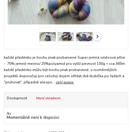
každé přadénko je trochu jinak probarvené Super jemná směsová příze
- 75% jemné merino/ 25%polyamid pro vyšší pevnost 100g = cca 365m
každé přadénko můžu být trochu jinak probarvené, u rozměrnějších
projektů doporučuji pro celistvý dojem střídat dvě klubíčka po řadách a
"pruhovat", případně alespo...
celý popis
Dostupnost
Není skladem
/
ks
Momentálně není k dispozici