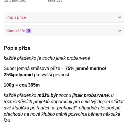
Číslo produktu:
MP3-269
Popis příze
Komentáře
0
Popis příze
každé přadénko je trochu jinak probarvené
Super jemná směsová příze -
75% jemné merino/
25%polyamid
pro vyšší pevnost
100g = cca 365m
každé přadénko
můžu být
trochu
jinak probarvené
, u
rozměrnějších projektů doporučuji pro celistvý dojem střídat
dvě klubíčka po řadách a "pruhovat", případně alespoň při
přechodu na nové klubko měnit pozvolna během několika
řad