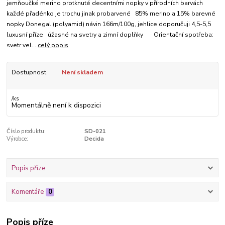
jemňoučké merino protknuté decentními nopky v přírodních barvách
každé přadénko je trochu jinak probarvené 85% merino a 15% barevné
nopky Donegal (polyamid) návin 166m/100g, jehlice doporučuji 4,5-5,5
luxusní příze úžasné na svetry a zimní doplňky Orientační spotřeba:
svetr vel...
celý popis
Dostupnost
Není skladem
/
ks
Momentálně není k dispozici
Číslo produktu:
SD-021
Výrobce:
Decida
Popis příze
Komentáře
0
Popis příze