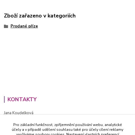
Zboží zařazeno v kategoriích
Prodané příze
KONTAKTY
Jana Koudelková
+420734186543
Pro základní funkčnost, zpříjemnění používání webu, analytické
PO - PÁ (8-16h)
účely a v případě udělení souhlasu také pro účely cílení reklamy
využíváme soubory cookies. Nastavení vlastních preferencí