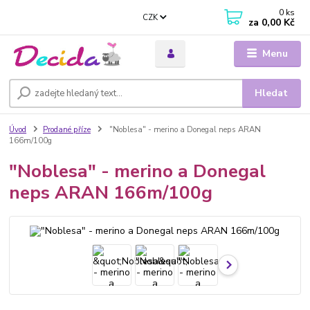
0
ks
CZK
za
0,00 Kč
Menu
Hledat
Úvod
Prodané příze
"Noblesa" - merino a Donegal neps ARAN
166m/100g
"Noblesa" - merino a Donegal
neps ARAN 166m/100g