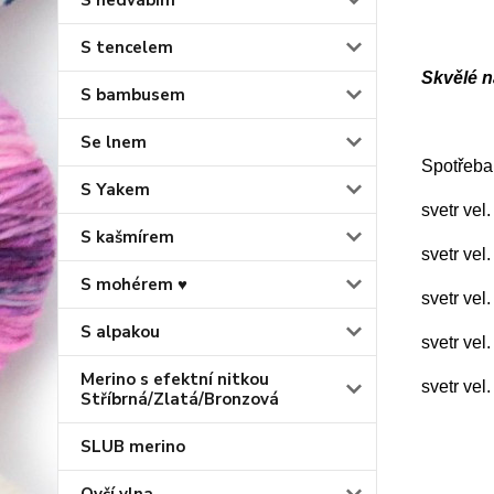
S hedvábím
S tencelem
Skvělé na
S bambusem
Se lnem
Spotřeba
S Yakem
svetr vel
S kašmírem
svetr vel
S mohérem ♥
svetr vel
S alpakou
svetr vel
Merino s efektní nitkou
svetr vel
Stříbrná/Zlatá/Bronzová
SLUB merino