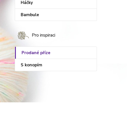
Háčky
Bambule
Pro inspiraci
Prodané příze
S konopím