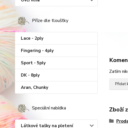
Ovčí vlna
Příze dle tloušťky
Lace - 2ply
Fingering - 4ply
Komen
Sport - 5ply
Zatím nik
DK - 8ply
Přidat
Aran, Chunky
Speciální nabídka
Zboží 
Proda
Látkové tašky na pletení