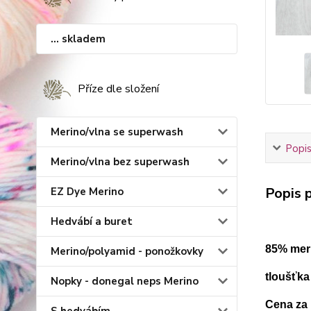
... skladem
Příze dle složení
Merino/vlna se superwash
Popis
Merino/vlna bez superwash
Popis p
EZ Dye Merino
Hedvábí a buret
85% mer
Merino/polyamid - ponožkovky
tloušťk
Nopky - donegal neps Merino
Cena za 