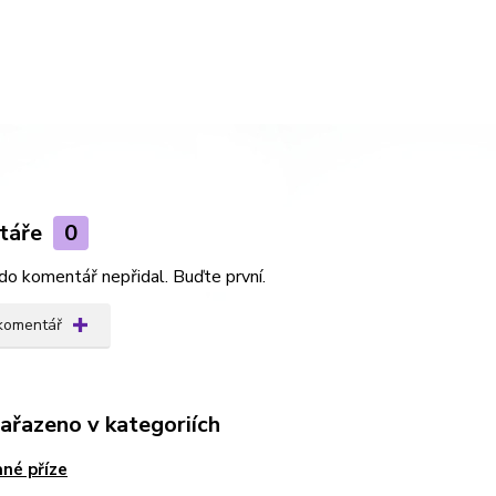
táře
0
do komentář nepřidal. Buďte první.
 komentář
zařazeno v kategoriích
né příze