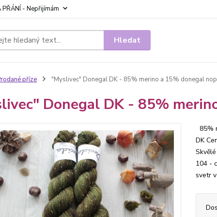
 PŘÁNÍ - Nepřijímám
Hledat
rodané příze
"Myslivec" Donegal DK - 85% merino a 15% donegal nop
livec" Donegal DK - 85% merin
85% me
DK Cen
Skvělé 
104 - 
svetr v
Dos