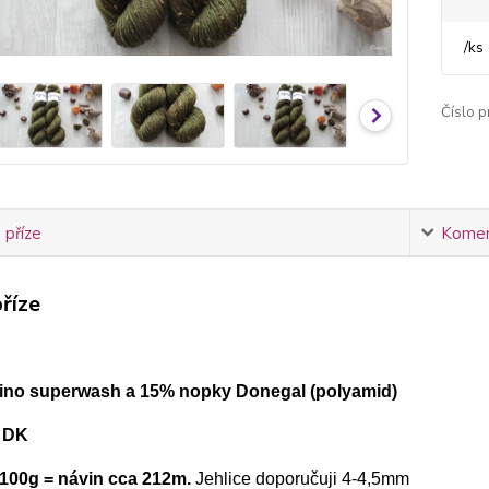
/
ks
Číslo p
 příze
Komen
říze
ino superwash a 15% nopky Donegal (polyamid)
a DK
100g = návin cca 212m.
Jehlice doporučuji 4-4,5mm