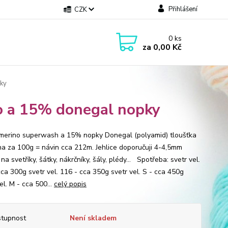
Přihlášení
CZK
0
ks
za
0,00 Kč
ky
o a 15% donegal nopky
rino superwash a 15% nopky Donegal (polyamid) tloušťka
a za 100g = návin cca 212m. Jehlice doporučuji 4-4,5mm
na svetříky, šátky, nákrčníky, šály, plédy... Spotřeba: svetr vel.
cca 300g svetr vel. 116 - cca 350g svetr vel. S - cca 450g
el. M - cca 500...
celý popis
tupnost
Není skladem