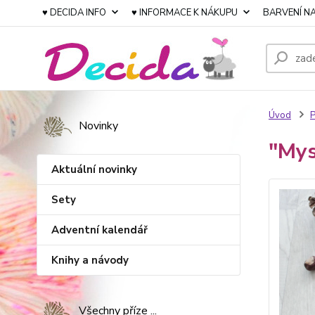
♥ DECIDA INFO
♥ INFORMACE K NÁKUPU
BARVENÍ NA
Úvod
P
Novinky
"Mys
Aktuální novinky
Sety
Adventní kalendář
Knihy a návody
Všechny příze ...