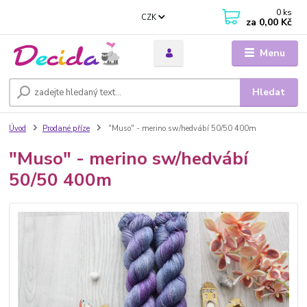
0
ks
CZK
za
0,00 Kč
Menu
Hledat
Úvod
Prodané příze
"Muso" - merino sw/hedvábí 50/50 400m
"Muso" - merino sw/hedvábí
50/50 400m