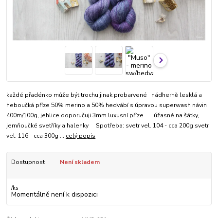
každé přadénko může být trochu jinak probarvené nádherně lesklá a
heboučká příze 50% merino a 50% hedvábí s úpravou superwash návin
400m/100g, jehlice doporučuji 3mm luxusní příze úžasné na šátky,
jemňoučké svetříky a halenky Spotřeba: svetr vel. 104 - cca 200g svetr
vel. 116 - cca 300g ...
celý popis
Dostupnost
Není skladem
/
ks
Momentálně není k dispozici