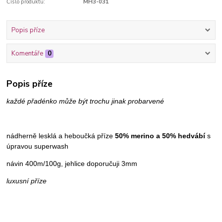
Číslo produktu:
MH3-031
Popis příze
Komentáře
0
Popis příze
každé přadénko může být trochu jinak probarvené
nádherně lesklá a heboučká příze
50% merino a 50% hedvábí
s
úpravou superwash
návin 400m/100g, jehlice doporučuji 3mm
luxusní příze