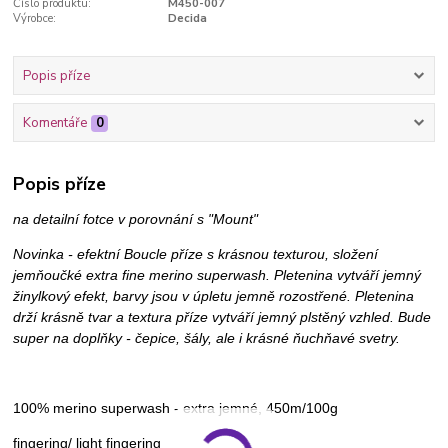
Číslo produktu:
M450-007
Výrobce:
Decida
Popis příze
Komentáře
0
Popis příze
na detailní fotce v porovnání s "Mount"
Novinka - efektní Boucle příze s krásnou texturou, složení
jemňoučké extra fine merino superwash. Pletenina vytváří jemný
žinylkový efekt, barvy jsou v úpletu jemně rozostřené. Pletenina
drží krásně tvar a textura příze vytváří jemný plstěný vzhled. Bude
super na doplňky - čepice, šály, ale i krásné ňuchňavé svetry.
100% merino superwash - extra jemné, 450m/100g
fingering/ light fingering