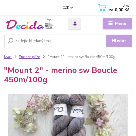
0
ks
CZK
za
0,00 Kč
Menu
Hledat
Úvod
Prodané příze
"Mount 2" - merino sw Boucle 450m/100g
"Mount 2" - merino sw Boucle
450m/100g