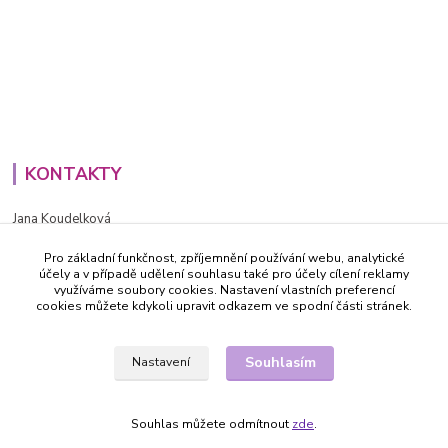
KONTAKTY
Jana Koudelková
+420734186543
Pro základní funkčnost, zpříjemnění používání webu, analytické
PO - PÁ (8-16h)
účely a v případě udělení souhlasu také pro účely cílení reklamy
využíváme soubory cookies. Nastavení vlastních preferencí
info@decida.cz
cookies můžete kdykoli upravit odkazem ve spodní části stránek.
Souhlasím
Nastavení
Souhlas můžete odmítnout
zde
.
Vytvořeno na
Eshop-rychle.cz