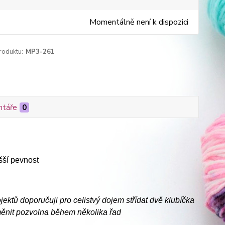
Momentálně není k dispozici
roduktu:
MP3-261
táře
0
šší pevnost
jektů doporučuji pro celistvý dojem střídat dvě klubíčka
měnit pozvolna během několika řad