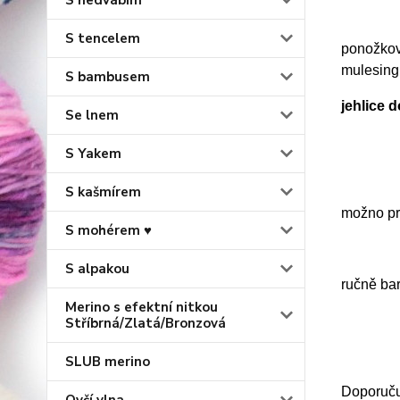
S hedvábím
S tencelem
ponožková
mulesing
S bambusem
jehlice 
Se lnem
S Yakem
S kašmírem
možno prá
S mohérem ♥
S alpakou
ručně ba
Merino s efektní nitkou
Stříbrná/Zlatá/Bronzová
SLUB merino
Doporučuj