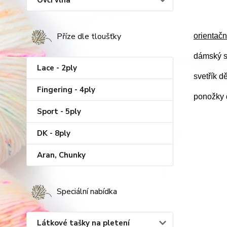
Ovčí vlna
Příze dle tloušťky
orientačn
dámský s
Lace - 2ply
svetřík d
Fingering - 4ply
ponožky d
Sport - 5ply
DK - 8ply
Aran, Chunky
Speciální nabídka
Látkové tašky na pletení