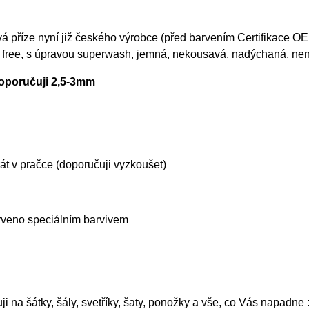
 příze nyní již českého výrobce (před barvením Certifikace OE
 free, s úpravou superwash, jemná, nekousavá, nadýchaná, ne
doporučuji 2,5-3mm
t v pračce (doporučuji vyzkoušet)
rveno speciálním barvivem
i na šátky, šály, svetříky, šaty, ponožky a vše, co Vás napadne :