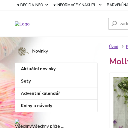
♥ DECIDA INFO
♥ INFORMACE K NÁKUPU
BARVENÍ NA
Úvod
P
Novinky
Moll
Aktuální novinky
Sety
Adventní kalendář
Knihy a návody
Všechny příze ...