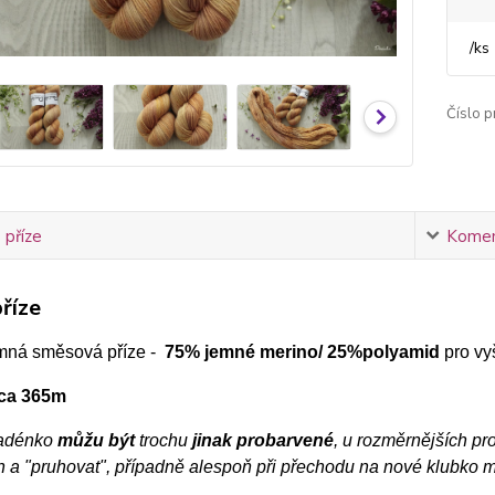
/
ks
Číslo p
 příze
Komen
říze
mná směsová příze -
75% jemné merino/ 25%polyamid
pro vy
cca 365m
adénko
můžu být
trochu
jinak probarvené
, u rozměrnějších pro
h a "pruhovat", případně alespoň při přechodu na nové klubko 