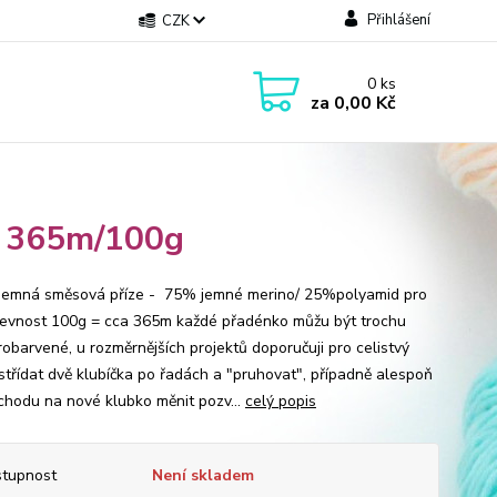
Přihlášení
CZK
0
ks
za
0,00 Kč
d 365m/100g
jemná směsová příze - 75% jemné merino/ 25%polyamid pro
pevnost 100g = cca 365m každé přadénko můžu být trochu
robarvené, u rozměrnějších projektů doporučuji pro celistvý
střídat dvě klubíčka po řadách a "pruhovat", případně alespoň
echodu na nové klubko měnit pozv...
celý popis
tupnost
Není skladem