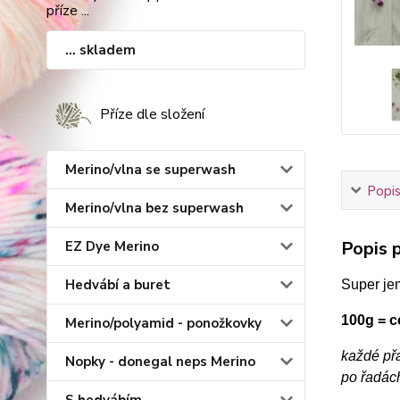
... skladem
Příze dle složení
Merino/vlna se superwash
Popis
Merino/vlna bez superwash
Popis p
EZ Dye Merino
Hedvábí a buret
Super je
100g = 
Merino/polyamid - ponožkovky
každé př
Nopky - donegal neps Merino
po řadác