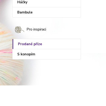
Háčky
Bambule
Pro inspiraci
Prodané příze
S konopím