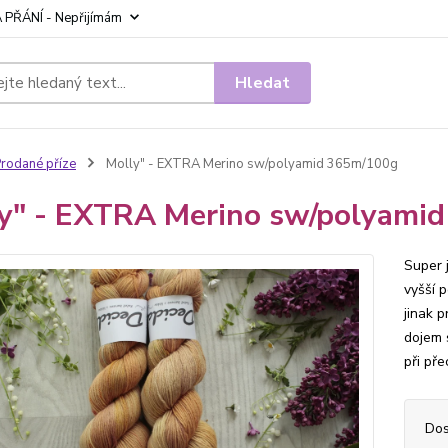
 PŘÁNÍ - Nepřijímám
Hledat
rodané příze
Molly" - EXTRA Merino sw/polyamid 365m/100g
y" - EXTRA Merino sw/polyami
Super 
vyšší 
jinak p
dojem 
při př
Dos