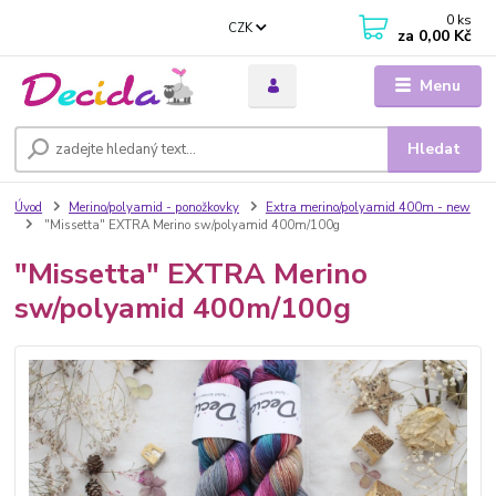
0
ks
CZK
za
0,00 Kč
Menu
Hledat
Úvod
Merino/polyamid - ponožkovky
Extra merino/polyamid 400m - new
"Missetta" EXTRA Merino sw/polyamid 400m/100g
"Missetta" EXTRA Merino
sw/polyamid 400m/100g