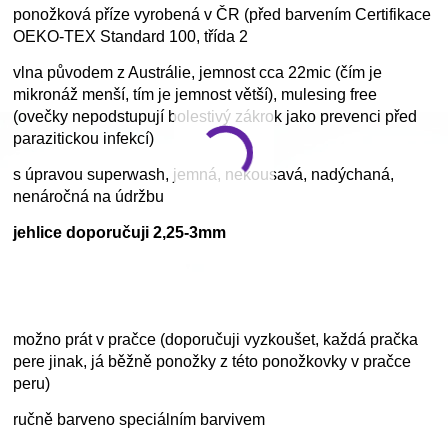
ponožková příze vyrobená v ČR (před barvením Certifikace
OEKO-TEX Standard 100, třída 2
vlna původem z Austrálie, jemnost cca 22mic (čím je
mikronáž menší, tím je jemnost větší), mulesing free
(ovečky nepodstupují bolestivý zákrok jako prevenci před
parazitickou infekcí)
s úpravou superwash, jemná, nekousavá, nadýchaná,
nenáročná na údržbu
jehlice doporučuji 2,25-3mm
možno prát v pračce (doporučuji vyzkoušet, každá pračka
pere jinak, já běžně ponožky z této ponožkovky v pračce
peru)
ručně barveno speciálním barvivem