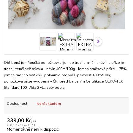
Oblíbená jemňoučká ponožkovka, jen se trochu změnil návin a příze je
trochu tenčí než bývala - návin 400m/100g Jemná směsová příze - 75%
jemné merino sw/ 25% polyamid pro vyšší pevnost 400m/100g
ponožková příze vyrobená v ČR (před barvením Certifikace OEKO-TEX
Standard 100, třída 2 vl...
celý popis
Dostupnost
Není skladem
339,00 Kč
/
ks
280,17 Kč
bez DPH
Momentálně není k dispozici