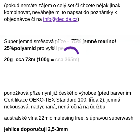
(pokud nemáte zájem o celý set či chcete nějak jinak
kombinovat, neváhejte mi to napsat do poznámky k
objednávce či na
info@decida.cz
)
Super jemná směsová příze -
75% jemné merino/
25%polyamid
pro vyšší pevnost
20g- cca 73m (100g = cca 365m)
ponožková příze nyní již českého výrobce (před barvením
Certifikace OEKO-TEX Standard 100, třída 2), jemná,
nekousavá, nadýchaná, nenáročná na údržbu
australské vlna 22mic mulesing free, s úpravou superwash
jehlice doporučuji 2,5-3mm