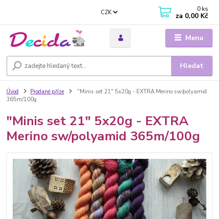
0
ks
CZK
za
0,00 Kč
Menu
Hledat
Úvod
Prodané příze
"Minis set 21" 5x20g - EXTRA Merino sw/polyamid
365m/100g
"Minis set 21" 5x20g - EXTRA
Merino sw/polyamid 365m/100g