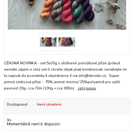
ÚŽASNÁ NOVINKA - set 5x20g z oblíbené ponožkové příze (pokud
nemáte zájem o celý set či chcete nějak jinak kombinovat, neváhejte mi
to napsat do poznámky k objednávce či na info@decida.cz) Super
jemná směsová příze - 75% jemné merino/ 25%polyamid pro vyšší
pevnost 20g- cca 73m (100g = cca 365m)...
celý popis
Dostupnost
Není skladem
/
ks
Momentálně není k dispozici