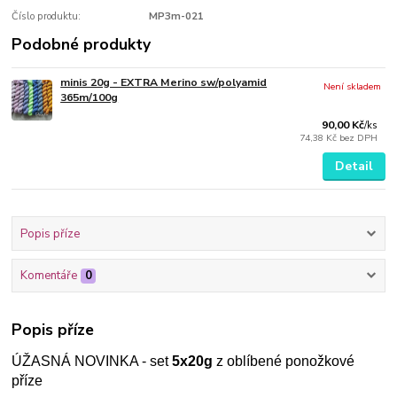
Číslo produktu:
MP3m-021
Podobné produkty
minis 20g - EXTRA Merino sw/polyamid
Není skladem
365m/100g
90,00 Kč
/
ks
74,38 Kč
bez DPH
Detail
Popis příze
Komentáře
0
Popis příze
ÚŽASNÁ NOVINKA - set
5x20g
z oblíbené ponožkové
příze