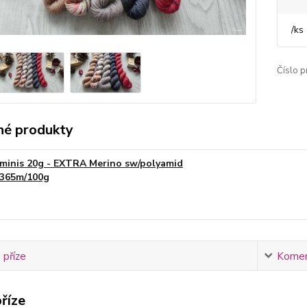
/
ks
Číslo p
é produkty
minis 20g - EXTRA Merino sw/polyamid
365m/100g
 příze
Komen
říze