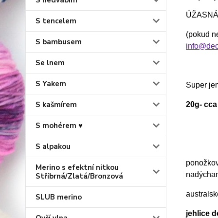
S hedvábím
ÚŽASNÁ 
S tencelem
(pokud ne
S bambusem
info@dec
Se lnem
S Yakem
Super je
S kašmírem
20g- cca
S mohérem ♥
S alpakou
ponožkov
Merino s efektní nitkou
nadýchan
Stříbrná/Zlatá/Bronzová
australs
SLUB merino
jehlice 