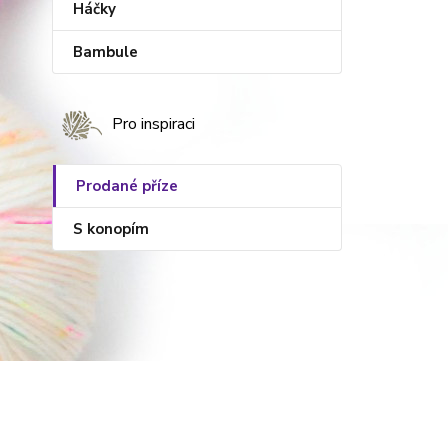
Háčky
Bambule
Pro inspiraci
Prodané příze
S konopím