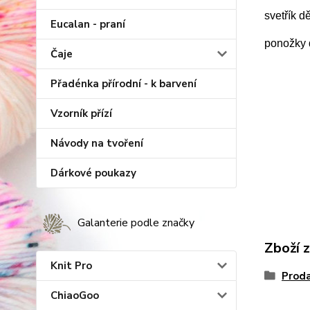
svetřík d
Eucalan - praní
ponožky d
Čaje
Přadénka přírodní - k barvení
Vzorník přízí
Návody na tvoření
Dárkové poukazy
Galanterie podle značky
Zboží 
Knit Pro
Proda
ChiaoGoo