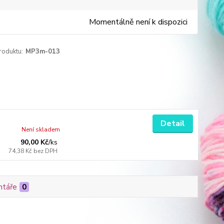
Momentálně není k dispozici
roduktu:
MP3m-013
Detail
Není skladem
90,00 Kč
/
ks
74,38 Kč
bez DPH
táře
0