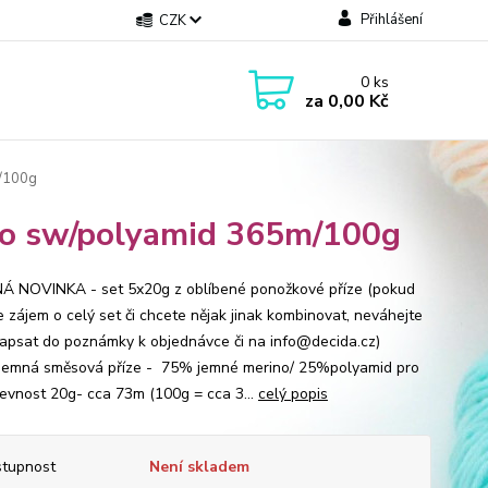
Přihlášení
CZK
0
ks
za
0,00 Kč
m/100g
no sw/polyamid 365m/100g
 NOVINKA - set 5x20g z oblíbené ponožkové příze (pokud
 zájem o celý set či chcete nějak jinak kombinovat, neváhejte
napsat do poznámky k objednávce či na info@decida.cz)
jemná směsová příze - 75% jemné merino/ 25%polyamid pro
pevnost 20g- cca 73m (100g = cca 3...
celý popis
tupnost
Není skladem