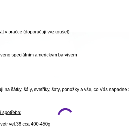
t v pračce (doporučuji vyzkoušet)
rveno speciálním americkým barvivem
i na šátky, šály, svetříky, šaty, ponožky a vše, co Vás napadne :
í spotřeba:
vetr vel.38 cca 400-450g