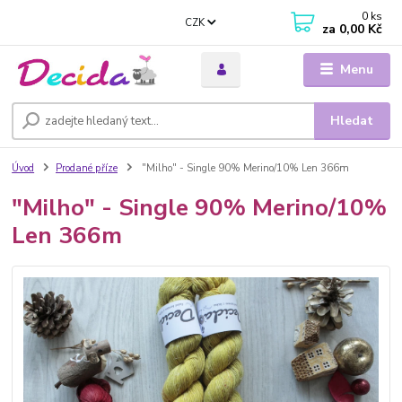
0
ks
CZK
za
0,00 Kč
Menu
Hledat
Úvod
Prodané příze
"Milho" - Single 90% Merino/10% Len 366m
"Milho" - Single 90% Merino/10%
Len 366m