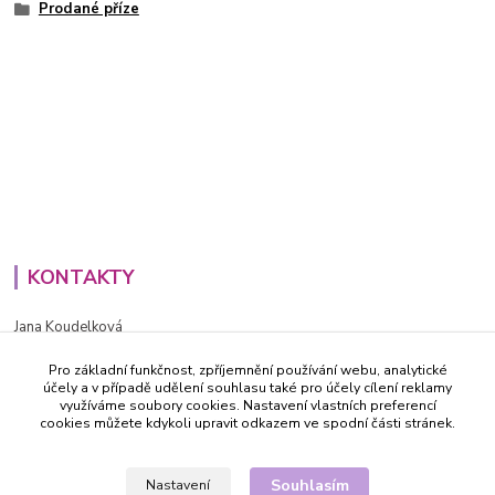
Prodané příze
KONTAKTY
Jana Koudelková
+420734186543
Pro základní funkčnost, zpříjemnění používání webu, analytické
PO - PÁ (8-16h)
účely a v případě udělení souhlasu také pro účely cílení reklamy
využíváme soubory cookies. Nastavení vlastních preferencí
info@decida.cz
cookies můžete kdykoli upravit odkazem ve spodní části stránek.
Souhlasím
Nastavení