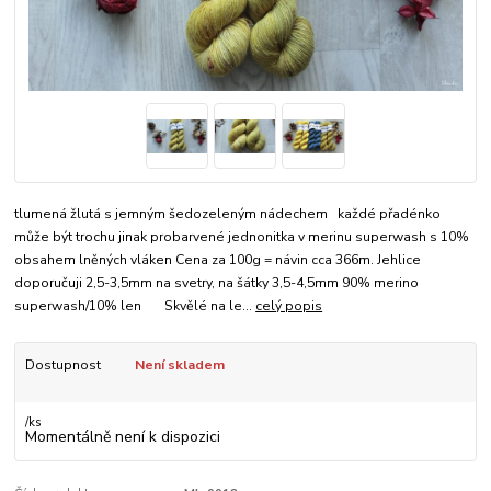
tlumená žlutá s jemným šedozeleným nádechem každé přadénko
může být trochu jinak probarvené jednonitka v merinu superwash s 10%
obsahem lněných vláken Cena za 100g = návin cca 366m. Jehlice
doporučuji 2,5-3,5mm na svetry, na šátky 3,5-4,5mm 90% merino
superwash/10% len Skvělé na le...
celý popis
Dostupnost
Není skladem
/
ks
Momentálně není k dispozici