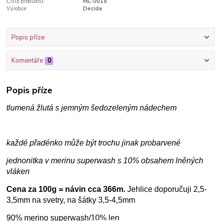
Číslo produktu:
ML-0018
Výrobce:
Decida
Popis příze
Komentáře
0
Popis příze
tlumená žlutá s jemným šedozeleným nádechem
každé přadénko může být trochu jinak probarvené
jednonitka v merinu superwash s 10% obsahem lněných
vláken
Cena za 100g = návin cca 366m.
Jehlice doporučuji 2,5-
3,5mm na svetry, na šátky 3,5-4,5mm
90% merino superwash/10% len