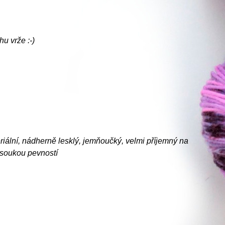
u vrže :-)
eriální, nádherně lesklý, jemňoučký, velmi příjemný na
vysoukou pevností