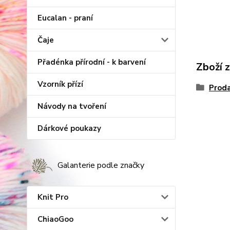
Eucalan - praní
Čaje
Přadénka přírodní - k barvení
Zboží 
Vzorník přízí
Proda
Návody na tvoření
Dárkové poukazy
Galanterie podle značky
Knit Pro
ChiaoGoo