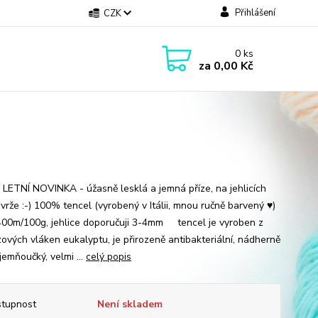
Přihlášení
CZK
0
ks
za
0,00 Kč
LETNÍ NOVINKA - úžasně lesklá a jemná příze, na jehlicích
vrže :-) 100% tencel (vyrobený v Itálii, mnou ručně barvený ♥)
400m/100g, jehlice doporučuji 3-4mm tencel je vyroben z
zových vláken eukalyptu, je přirozeně antibakteriální, nádherně
 jemňoučký, velmi ...
celý popis
tupnost
Není skladem