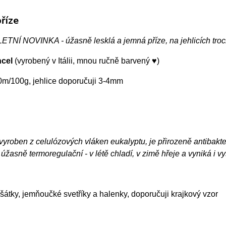
říze
TNÍ NOVINKA - úžasně lesklá a jemná příze, na jehlicích troch
ncel
(vyrobený v Itálii, mnou ručně barvený ♥)
0m/100g, jehlice doporučuji 3-4mm
 vyroben z celulózových vláken eukalyptu, je přirozeně antibakt
úžasně termoregulační - v létě chladí, v zimě hřeje a vyniká i 
šátky, jemňoučké svetříky a halenky, doporučuji krajkový vzor