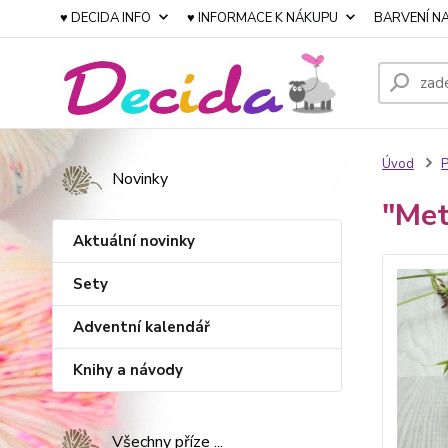
♥ DECIDA INFO
♥ INFORMACE K NÁKUPU
BARVENÍ NA
Úvod
P
Novinky
"Met
Aktuální novinky
Sety
Adventní kalendář
Knihy a návody
Všechny příze ...