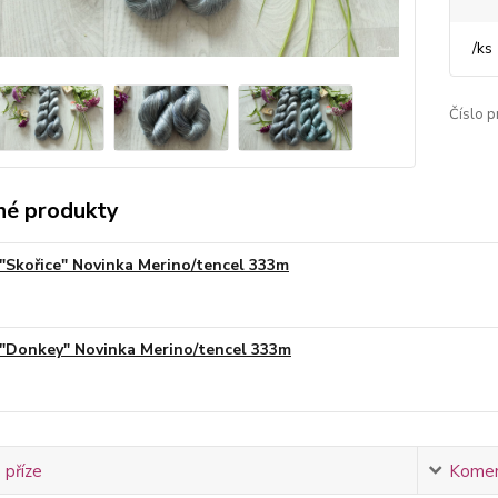
/
ks
Číslo p
é produkty
"Skořice" Novinka Merino/tencel 333m
"Donkey" Novinka Merino/tencel 333m
 příze
Komen