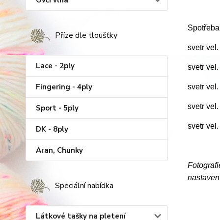
Ovčí vlna
Spotřeba
Příze dle tloušťky
svetr vel
Lace - 2ply
svetr vel
Fingering - 4ply
svetr vel
svetr vel
Sport - 5ply
svetr vel
DK - 8ply
Aran, Chunky
Fotografi
nastavení
Speciální nabídka
Látkové tašky na pletení