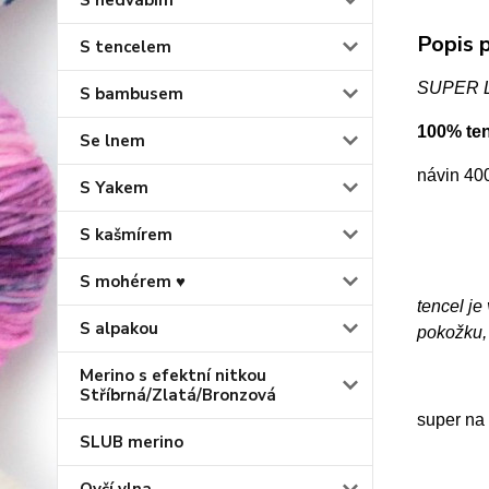
S hedvábím
Popis p
S tencelem
SUPER LE
S bambusem
100% te
Se lnem
návin 40
S Yakem
S kašmírem
S mohérem ♥
tencel je
S alpakou
pokožku, 
Merino s efektní nitkou
Stříbrná/Zlatá/Bronzová
super na 
SLUB merino