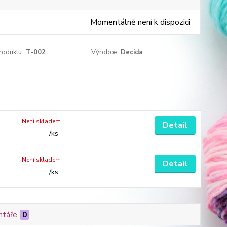
Momentálně není k dispozici
roduktu:
T-002
Výrobce:
Decida
Není skladem
Detail
/
ks
Není skladem
Detail
/
ks
táře
0