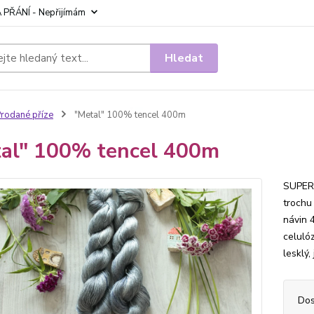
 PŘÁNÍ - Nepřijímám
Hledat
rodané příze
"Metal" 100% tencel 400m
al" 100% tencel 400m
SUPER 
trochu 
návin 
celuló
lesklý,
Dos