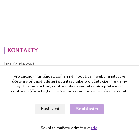
KONTAKTY
Jana Koudelková
+420734186543
Pro základní funkčnost, zpříjemnění používání webu, analytické
PO - PÁ (8-16h)
účely a v případě udělení souhlasu také pro účely cílení reklamy
využíváme soubory cookies. Nastavení vlastních preferencí
info@decida.cz
cookies můžete kdykoli upravit odkazem ve spodní části stránek.
Souhlasím
Nastavení
Souhlas můžete odmítnout
zde
.
Vytvořeno na
Eshop-rychle.cz