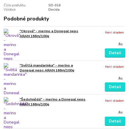
Číslo produktu:
SD-016
Výrobce:
Decida
Podobné produkty
"Okrová" - merino a Donegal neps
Není skladem
ARAN 166m/100g
/
ks
Detail
"Světlá mandarinka" - merino a
Není skladem
Donegal neps ARAN 166m/100g
/
ks
Detail
"Šedohnědá" - merino a Donegal neps
Není skladem
ARAN 166m/100g
/
ks
Detail