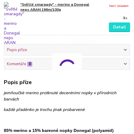
"Světlé smaragdy" - merino a Donegal
Není skladem
neps ARAN 166m/100g
/
ks
Detail
Popis příze
Komentáře
0
Popis příze
jemňoučké merino protknuté decentními nopky v přírodních
barvách
každé přadénko je trochu jinak probarvené
85% merino a 15% barevné nopky Donegal (polyamid)