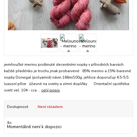
jemňoučké merino protknuté decentními nopky v přírodních barvách
každé přadénko je trochu jinak probarvené 85% merino a 15% barevné
nopky Donegal (polyamid) návin 166m/100g, jehlice doporučuji 4,5-5,5
luxusní příze úžasné na svetry a zimní doplňky Orientační spotřeba:
svetr vel. 104 - cca ...
celý popis
Dostupnost
Není skladem
/
ks
Momentálně není k dispozici