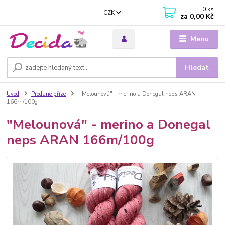
0
ks
CZK
za
0,00 Kč
Menu
Hledat
Úvod
Prodané příze
"Melounová" - merino a Donegal neps ARAN
166m/100g
"Melounová" - merino a Donegal
neps ARAN 166m/100g