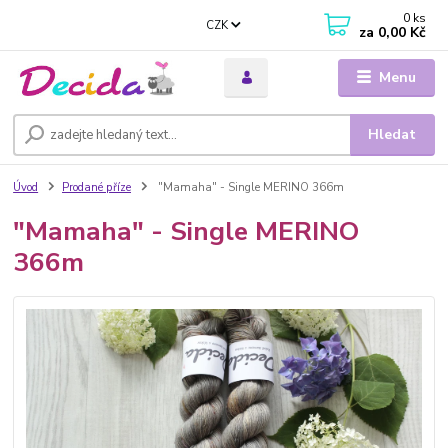
0
ks
CZK
za
0,00 Kč
Menu
Hledat
Úvod
Prodané příze
"Mamaha" - Single MERINO 366m
"Mamaha" - Single MERINO
366m