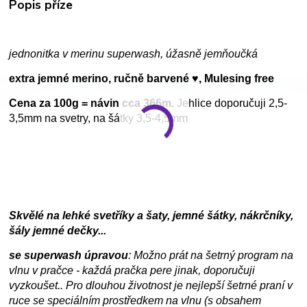
Popis příze
jednonitka v merinu superwash, úžasně jemňoučká
extra jemné merino, ručně barvené ♥, Mulesing free
Cena za 100g = návin cca 366m.
Jehlice doporučuji 2,5-
3,5mm na svetry, na šátky 3,5-4,5mm
Skvělé na lehké svetříky a šaty, jemné šátky, nákrčníky,
šály jemné dečky...
se superwash úpravou
: Možno prát na šetrný program na
vlnu v pračce - každá pračka pere jinak, doporučuji
vyzkoušet.. Pro dlouhou životnost je nejlepší šetrné praní v
ruce se speciálním prostředkem na vlnu (s obsahem