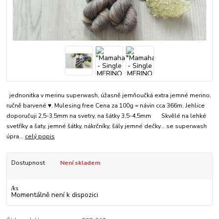
jednonitka v merinu superwash, úžasně jemňoučká extra jemné merino,
ručně barvené ♥, Mulesing free Cena za 100g = návin cca 366m. Jehlice
doporučuji 2,5-3,5mm na svetry, na šátky 3,5-4,5mm Skvělé na lehké
svetříky a šaty, jemné šátky, nákrčníky, šály jemné dečky... se superwash
úpra...
celý popis
Dostupnost
Není skladem
/
ks
Momentálně není k dispozici