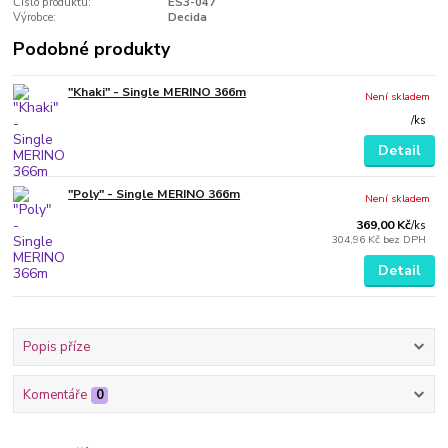
Číslo produktu:
ES3-047
Výrobce:
Decida
Podobné produkty
"Khaki" - Single MERINO 366m
Není skladem
/
ks
Detail
"Poly" - Single MERINO 366m
Není skladem
369,00 Kč
/
ks
304,96 Kč
bez DPH
Detail
Popis příze
Komentáře
0