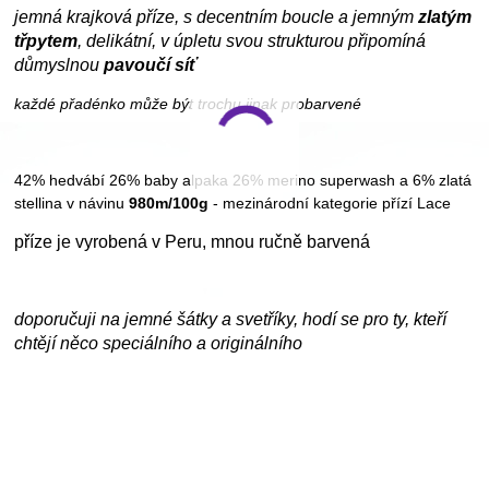
j
emná krajková příze, s decentním boucle a jemným
zlatým
třpytem
, delikátní, v úpletu svou strukturou připomíná
důmyslnou
pavoučí síť
každé přadénko může být trochu jinak probarvené
42% hedvábí 26% baby alpaka 26% merino superwash a 6% zlatá
stellina v návinu
980m/100g
- mezinárodní kategorie přízí Lace
příze je vyrobená v Peru, mnou ručně barvená
doporučuji na jemné šátky a svetříky, hodí se pro ty, kteří
chtějí něco speciálního a originálního