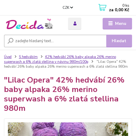
0
ks
CZK
za
0,00 Kč
Menu
Hledat
Úvod
S hedvábím
42% hedvábí 26% baby alpaka 26% merino
superwash a 6% zlatá stellina v návinu 980m/100g
"Lilac Opera" 42%
hedvábí 26% baby alpaka 26% merino superwash a 6% zlatá stellina 980m
"Lilac Opera" 42% hedvábí 26%
baby alpaka 26% merino
superwash a 6% zlatá stellina
980m