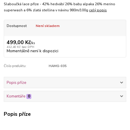
Slaboučká lace příze - 42% hedvábí 26% baby alpaka 26% merino
superwash a 6% zlatá stellina v návinu 980m/100g
celý popis
Dostupnost
Není skladem
499,00 Kč
/
ks
412,40 Kč
bez DPH
Momentálně není k dispozici
Číslo produktu:
HAMG-035
Popis příze
Komentáře
0
Popis příze