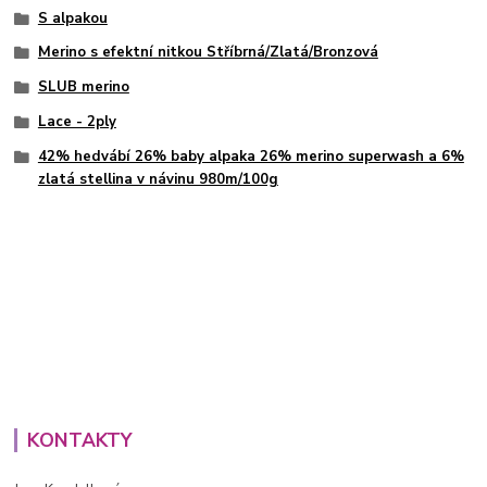
S alpakou
Merino s efektní nitkou Stříbrná/Zlatá/Bronzová
SLUB merino
Lace - 2ply
42% hedvábí 26% baby alpaka 26% merino superwash a 6%
zlatá stellina v návinu 980m/100g
KONTAKTY