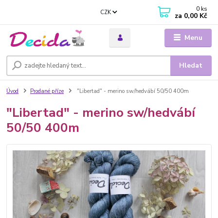
0
ks
CZK
za
0,00 Kč
Menu
Hledat
Úvod
Prodané příze
"Libertad" - merino sw/hedvábí 50/50 400m
"Libertad" - merino sw/hedvábí
50/50 400m