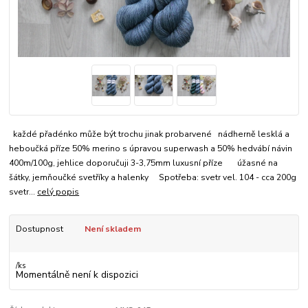
každé přadénko může být trochu jinak probarvené nádherně lesklá a
heboučká příze 50% merino s úpravou superwash a 50% hedvábí návin
400m/100g, jehlice doporučuji 3-3,75mm luxusní příze úžasné na
šátky, jemňoučké svetříky a halenky Spotřeba: svetr vel. 104 - cca 200g
svetr...
celý popis
Dostupnost
Není skladem
/
ks
Momentálně není k dispozici