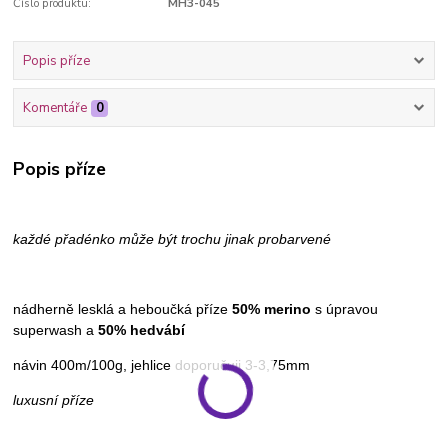
Číslo produktu:
MH3-045
Popis příze
Komentáře
0
Popis příze
každé přadénko může být trochu jinak probarvené
nádherně lesklá a heboučká příze
50% merino
s úpravou
superwash a
50% hedvábí
návin 400m/100g, jehlice doporučuji 3-3,75mm
luxusní příze